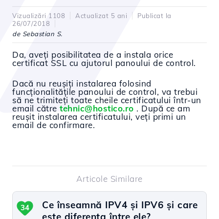
Vizualizări 1108
Actualizat 5 ani
Publicat la
26/07/2018
de Sebastian S.
Da, aveți posibilitatea de a instala orice
certificat SSL cu ajutorul panoului de control.
Dacă nu reușiți
instalarea folosind
funcționalitățile panoului de control, va trebui
să ne trimiteți toate cheile certificatului într-un
email către
tehnic@hostico.ro
. După ce am
reușit instalarea certificatului, veți primi un
email de confirmare.
Articole Similare
Ce înseamnă IPV4 și IPV6 și care
34
este diferența între ele?