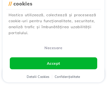
//
cookies
Hostico utilizează, colectează și procesează
cookie-uri pentru funcționalitate, securitate,
analiză trafic și îmbunătățirea uzabilității
portalului.
Necesare
Accept
Acasă
Detalii Cookies
Client
Coș
Confidențialitate
Chat
Meniu
Descarcă aplicația