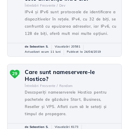
Întrebări Frecvente /
Dev
IPv4 și IPv6 sunt protocoale de identificare a
dispozitivelor în rețele. IPv4, cu 32 de biți, se
confruntă cu epuizarea adreselor, iar IPv6, cu
128 de biți, oferă mult mai multe opțiuni.
de Sebastian S.
Vizualizări 20581
Actualizat acum 11 luni
Publicat la 24/04/2019
Care sunt nameservere-le
29
Hostico?
Întrebări Frecvente /
Random
Descoperiți nameserverele Hostico pentru
pachetele de găzduire Start, Business,
Reseller și VPS. Aflati cum să le setați și
timpul de propagare.
de Sebastian S.
Vizualizări 6173