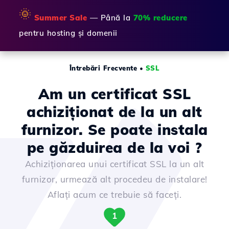
🌞
Summer Sale
— Până la
70% reducere
pentru hosting și domenii
Întrebări Frecvente
•
SSL
Am un certificat SSL
achiziționat de la un alt
furnizor. Se poate instala
pe găzduirea de la voi ?
Achiziționarea unui certificat SSL la un alt
furnizor, urmează alt procedeu de instalare!
Aflați acum ce trebuie să faceți.
1