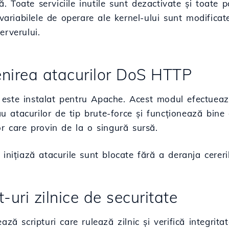
 Toate serviciile inutile sunt dezactivate și toate p
i variabilele de operare ale kernel-ului sunt modifica
erverului.
enirea atacurilor DoS HTTP
este instalat pentru Apache. Acest modul efectueaz
atacurilor de tip brute-force și funcționează bine at
or care provin de la o singură sursă.
 inițiază atacurile sunt blocate fără a deranja cereril
t-uri zilnice de securitate
ează scripturi care rulează zilnic și verifică integri