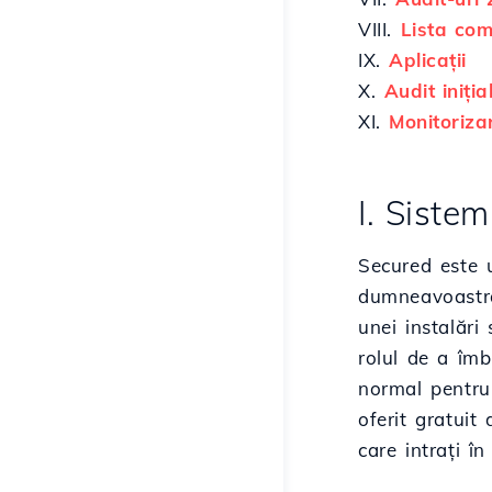
VIII.
Lista com
IX.
Aplicații
X.
Audit iniția
XI.
Monitoriza
I. Siste
Secured este u
dumneavoastră 
unei instalări
rolul de a îmb
normal pentru
oferit gratuit
care intrați î