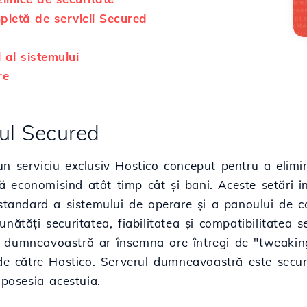
pletă de servicii Secured
l al sistemului
re
mul Secured
n serviciu exclusiv Hostico conceput pentru a elimina
economisind atât timp cât și bani. Aceste setări iniț
 standard a sistemului de operare și a panoului de co
unătăți securitatea, fiabilitatea și compatibilitatea s
 dumneavoastră ar însemna ore întregi de "tweaking"
 de către Hostico. Serverul dumneavoastră este secu
n posesia acestuia.