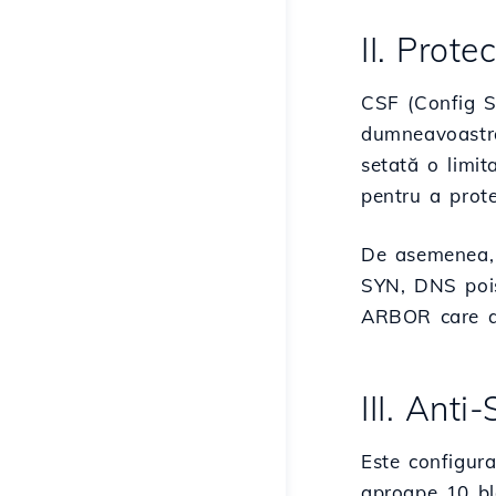
II. Prote
CSF (Config Se
dumneavoastră 
setată o limit
pentru a prote
De asemenea, H
SYN, DNS poiso
ARBOR care a d
III. Anti
Este configur
aproape 10 bl