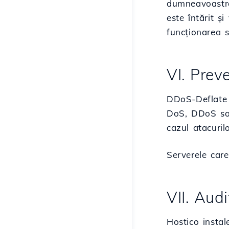
dumneavoastră.
este întărit ș
funcționarea s
VI. Prev
DDoS-Deflate 
DoS, DDoS sau 
cazul atacuril
Serverele care
VII. Audi
Hostico instal