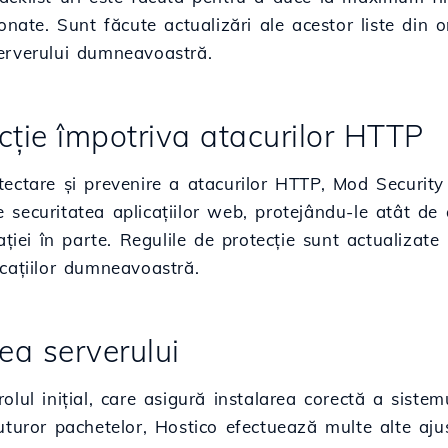
ronate. Sunt făcute actualizări ale acestor liste din 
erverului dumneavoastră.
ecție împotriva atacurilor HTTP
tectare și prevenire a atacurilor HTTP, Mod Security
securitatea aplicațiilor web, protejându-le atât de
cației în parte. Regulile de protecție sunt actualizate
cațiilor dumneavoastră.
rea serverului
olul inițial, care asigură instalarea corectă a siste
uturor pachetelor, Hostico efectuează multe alte ajus