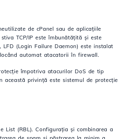
neutilizate de cPanel sau de aplicațiile
stiva TCP/IP este îmbunătățită și este
l, LFD (Login Failure Daemon) este instalat
blocând automat atacatorii în firewall.
otecție împotriva atacurilor DoS de tip
n această privință este sistemul de protecție
e List (RBL). Configurația și combinarea a
ltrarea de spam și păstrarea la minim a