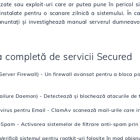
zate sau exploit-uri care ar putea pune în pericol s
stalate pentru o scanare zilnică a sistemului. În caz
anuntați și investighează manual serverul dumneavoa
sta completă de servicii Secured
Server Firewall) - Un firewall avansat pentru a bloca por
ailure Daemon) - Detectează și blochează atacurile de t
rus pentru Email - ClamAv scanează mail-urile care intră 
i-Spam - Activarea sistemelor de filtrare anti-spam prin
Verifică sistemul pentru rootkit-uri folosite în mod obișnu