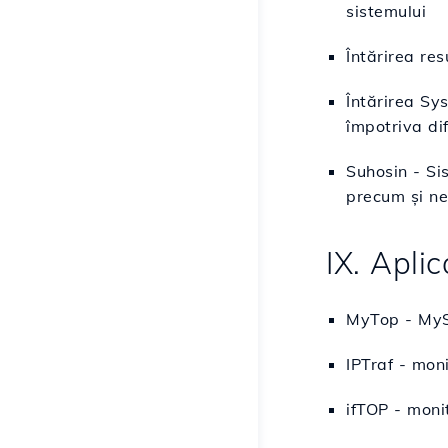
sistemului
Întărirea re
Întărirea Sys
împotriva dif
Suhosin - Si
precum și ne
IX. Aplic
MyTop - MySQ
IPTraf - moni
ifTOP - monit