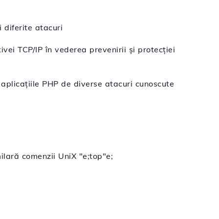
 diferite atacuri
tivei TCP/IP în vederea prevenirii și protecției
aplicațiile PHP de diverse atacuri cunoscute
ilară comenzii UniX "e;top"e;