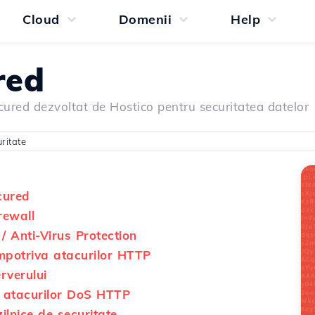
Cloud
Domenii
Help
red
ured dezvoltat de Hostico pentru securitatea datelor
ritate
cured
rewall
/ Anti-Virus Protection
împotriva atacurilor HTTP
erverului
a atacurilor DoS HTTP
zilnice de securitate