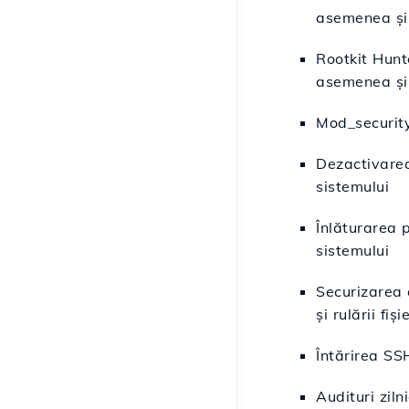
asemenea și 
Rootkit Hunte
asemenea și 
Mod_security 
Dezactivarea
sistemului
Înlăturarea p
sistemului
Securizarea 
și rulării fiș
Întărirea SS
Audituri ziln