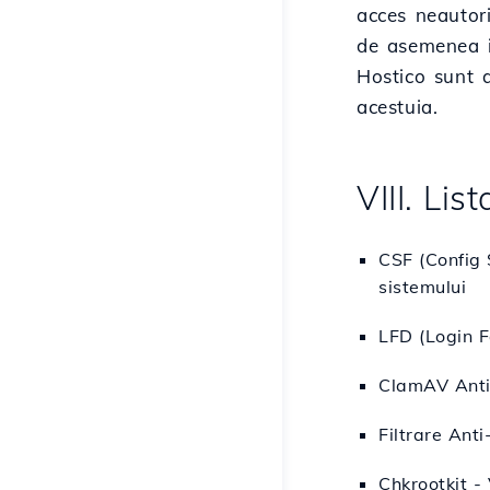
acces neautori
de asemenea in
Hostico sunt 
acestuia.
VIII. Li
CSF (Config 
sistemului
LFD (Login F
ClamAV Antivi
Filtrare Ant
Chkrootkit - 