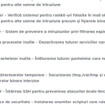
pentru alte semne de intruziune
r - Verifică sistemul pentru rootkit-uri folosite în mod o
pentru alte semne de intruziune precum și fișierele bina
- Sistem de prevenire a intruziunilor prin filtrarea explo
 proceselor inutile - Dezactivarea tuturor serviciilor ca
achetelor inutile - Înlăturarea tuturor pachetelor care n
directoarelor temporare - Securizarea /tmp,/var/tmp și a
ierelor binare interzise
H - Întărirea SSH pentru prevenirea atacurilor brute-for
ice de securitate - Instalarea anumitor scripturi care rule