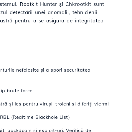
istemul. Rootkit Hunter și Chkrootkit sunt
ul detectării unei anomalii, tehnicienii
stră pentru a se asigura de integritatea
turile nefolosite și a spori securitatea
ip brute force
și ies pentru viruși, troieni și diferiți viermi
 RBL (Realtime Blackhole List)
it, backdoors și exploit-uri. Verifică de