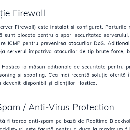
cție Firewall
rver Firewall) este instalat și configurat. Porturile 
sunt blocate pentru a spori securitatea serverului, 
are ICMP pentru prevenirea atacurilor DoS. Adiționa
ja serverul împotriva atacurilor de tip brute force, 
ostico ia măsuri adiționale de securitate pentru pr
ning și spoofing. Cea mai recentă soluție oferită î
evenit disponibil și clienților Hostico.
-Spam / Anti-Virus Protection
ată filtrarea anti-spam pe bază de Realtime Blackhol
acklist-uri este facută pentru a duce la maximum fi