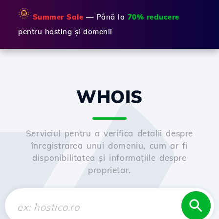
🌞
Summer Sale
— Până la
70% reducere
pentru hosting și domenii
WHOIS
Serviciul pentru a verifica detalii despre
înregistrarea unui domeniu, cum ar fi
disponibilitatea și informațiile despre
proprietar.