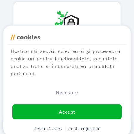
//
cookies
Concurență
Hostico utilizează, colectează și procesează
Serviciul WHOIS permite
cookie-uri pentru funcționalitate, securitate,
identificarea domeniilor înregistrate
analiză trafic și îmbunătățirea uzabilității
de potențiali concurenți sau
portalului.
imitatori, ajutându-te să-ți protejezi
marca și să eviți conflictele legale.
Necesare
Accept
Acasă
Detalii Cookies
Client
Coș
Confidențialitate
Chat
Meniu