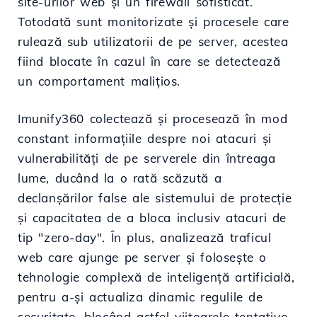
site-urilor web și un firewall sofisticat.
Totodată sunt monitorizate și procesele care
rulează sub utilizatorii de pe server, acestea
fiind blocate în cazul în care se detectează
un comportament malițios.
Imunify360 colectează și procesează în mod
constant informațiile despre noi atacuri și
vulnerabilități de pe serverele din întreaga
lume, ducând la o rată scăzută a
declanșărilor false ale sistemului de protecție
și capacitatea de a bloca inclusiv atacuri de
tip "zero-day". În plus, analizează traficul
web care ajunge pe server și folosește o
tehnologie complexă de inteligență artificială,
pentru a-și actualiza dinamic regulile de
securitate, blocând astfel viitoarele tentative