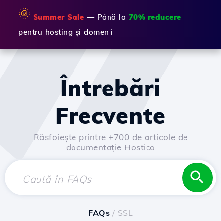
🌞
Summer Sale
— Până la
70% reducere
pentru hosting și domenii
Întrebări
Frecvente
Răsfoiește printre +700 de articole de
documentație Hostico
FAQs
/ SSL