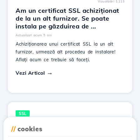
Vizualizări 1,113
Am un certificat SSL achiziționat
de la un alt furnizor. Se poate
instala pe găzduirea de ...
Actualizat acum 5 ani
Achiziționarea unui certificat SSL la un alt
furnizor, urmează alt procedeu de instalare!
Aflați acum ce trebuie să faceți.
Vezi Articol
SSL
Vizualizări 2,748
//
cookies
Ce este un certificat SSL ?
Actualizat acum 1 an