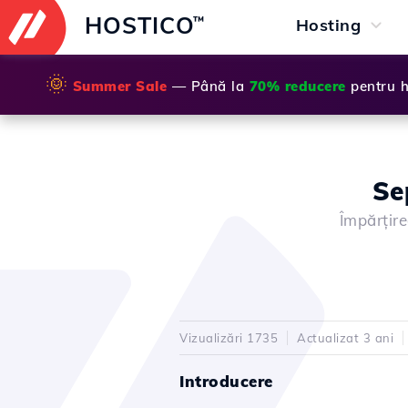
HOSTICO
™
Hosting
🌞
Summer Sale
— Până la
70% reducere
pentru h
Se
Împărțire
Vizualizări 1735
Actualizat 3 ani
Introducere