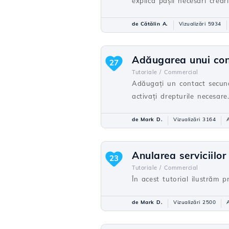
explica paşii necesari creăr
de Cătălin A.
Vizualizări 5934
Adăugarea unui con
27
Tutoriale /
Commercial
Adăugați un contact secunda
activați drepturile necesare
de Mark D.
Vizualizări 3164
Anularea serviciilor
23
Tutoriale /
Commercial
În acest tutorial ilustrăm 
de Mark D.
Vizualizări 2500