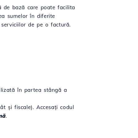
ă de bază care poate facilita
ea sumelor în diferite
serviciilor de pe o factură.
alizată în partea stângă a
ât și fiscale). Accesați codul
mă
.