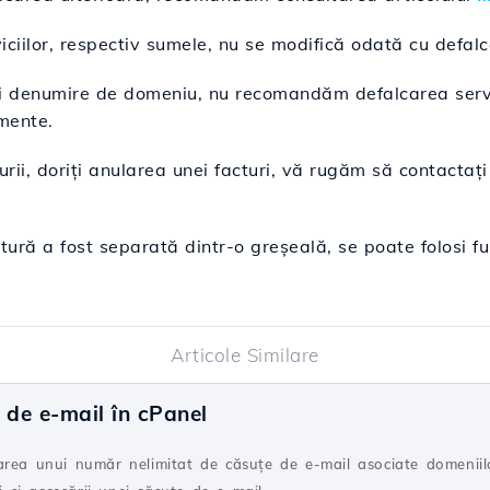
ciilor, respectiv sumele, nu se modifică odată cu defalca
ași denumire de domeniu, nu recomandăm defalcarea servici
emente.
urii, doriți anularea unei facturi, vă rugăm să contacta
actură a fost separată dintr-o greșeală, se poate folosi f
Articole Similare
 de e-mail în cPanel
area unui număr nelimitat de căsuţe de e-mail asociate domeniilo