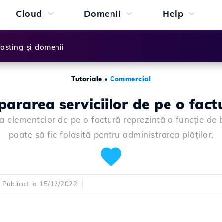
Cloud
Domenii
Help
osting și domenii
Tutoriale
•
Commercial
pararea serviciilor de pe o fact
a elementelor de pe o factură reprezintă o funcție de
poate să fie folosită pentru administrarea plăților.
Publicat la 15/12/2022