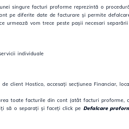
 unei singure facturi proforme reprezintă o procedur
ont pe diferite date de facturare și permite defalcar
 ce urmează vom trece peste pașii necesari separării 
ervicii individuale
 de client Hostico, accesați secțiunea Financiar, loc
rea toate facturile din cont (atât facturi proforme, c
ți să o separați și faceți click pe
Defalcare profor