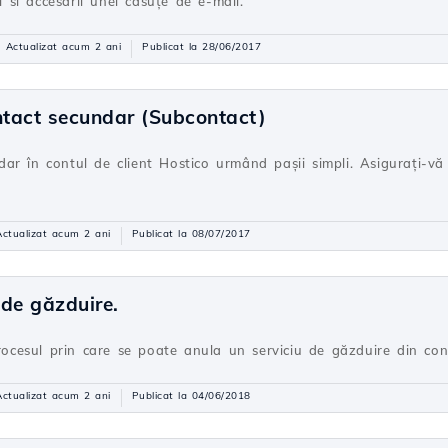
ii si accesării unei căsuţe de e-mail.
Actualizat acum 2 ani
Publicat la 28/06/2017
tact secundar (Subcontact)
r în contul de client Hostico urmând pașii simpli. Asigurați-vă 
.
Actualizat acum 2 ani
Publicat la 08/07/2017
 de găzduire.
procesul prin care se poate anula un serviciu de găzduire din cont
Actualizat acum 2 ani
Publicat la 04/06/2018