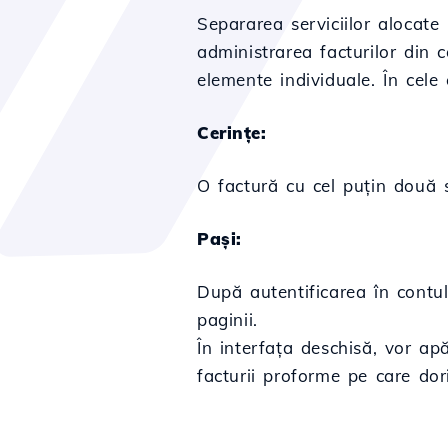
Separarea serviciilor alocate
administrarea facturilor din c
elemente individuale. În cele
Cerințe:
O factură cu cel puțin două s
Pași:
După autentificarea în contul
paginii.
În interfața deschisă, vor apă
facturii proforme pe care dori