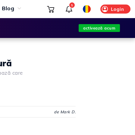
5
Blog
Login
activează acum
ură
 bază care
de Mark D.