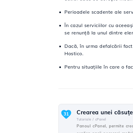
Perioadele scadente ale servi
În cazul serviciilor cu acee
se renunță la unul dintre el
Dacă, în urma defalcării fact
Hostico.
Pentru situațiile în care o f
Crearea unei căsuţe
31
Tutoriale /
cPanel
Panoul cPanel, permite cre