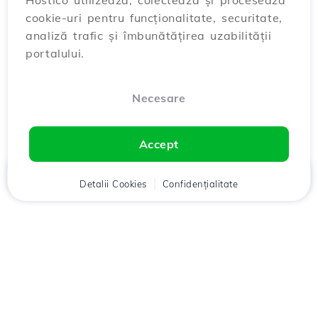
Hostico utilizează, colectează și procesează
cookie-uri pentru funcționalitate, securitate,
analiză trafic și îmbunătățirea uzabilității
portalului.
Necesare
Accept
Acasă
Detalii Cookies
Client
Coș
Confidențialitate
Chat
Meniu
Descarcă aplicația
Hostico