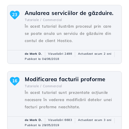
Anularea serviciilor de găzduire.
23
Tutoriale /
Commercial
În acest tutorial ilustrăm procesul prin care
se poate anula un serviciu de găzduire din
contul de client Hostico.
de Mark D.
Vizualizări 2498
Actualizat acum 2 ani
Publicat la 04/06/2018
Modificarea facturii proforme
16
Tutoriale /
Commercial
În acest tutorial sunt prezentate acțiunile
necesare în vederea modificării datelor unei
facturi proforme neachitate.
de Mark D.
Vizualizări 6683
Actualizat acum 3 ani
Publicat la 29/05/2019