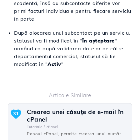
scadentă, însă au subcontacte diferite vor
primi facturi individuale pentru fiecare serviciu
în parte
După alocarea unui subcontact pe un serviciu,
statusul va fi modificat în "
În așteptare
"
urmând ca după validarea datelor de către
departamentul comercial, statusul să fie
modificat în "
Activ
"
Articole Similare
Crearea unei căsuţe de e-mail în
31
cPanel
Tutoriale /
cPanel
Panoul cPanel, permite crearea unui număr