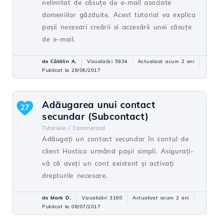
nelimitat de căsuţe de e-mail asociate
domeniilor găzduite. Acest tutorial va explica
paşii necesari creării si accesării unei căsuţe
de e-mail.
de Cătălin A.
Vizualizări 5934
Actualizat acum 2 ani
Publicat la 28/06/2017
Adăugarea unui contact
27
secundar (Subcontact)
Tutoriale /
Commercial
Adăugați un contact secundar în contul de
client Hostico urmând pașii simpli. Asigurați-
vă că aveți un cont existent și activați
drepturile necesare.
de Mark D.
Vizualizări 3160
Actualizat acum 2 ani
Publicat la 08/07/2017