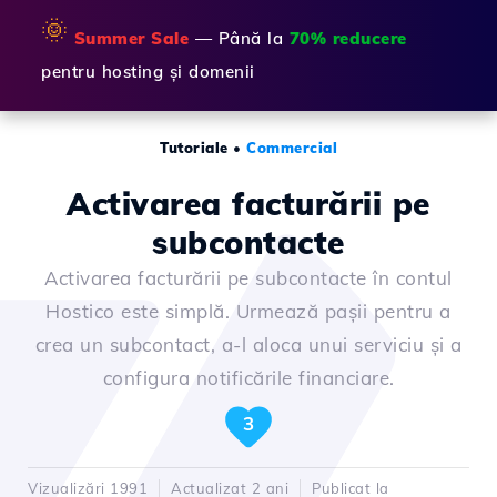
🌞
Summer Sale
— Până la
70% reducere
pentru hosting și domenii
Tutoriale
•
Commercial
Activarea facturării pe
subcontacte
Activarea facturării pe subcontacte în contul
Hostico este simplă. Urmează pașii pentru a
crea un subcontact, a-l aloca unui serviciu și a
configura notificările financiare.
3
Vizualizări 1991
Actualizat 2 ani
Publicat la