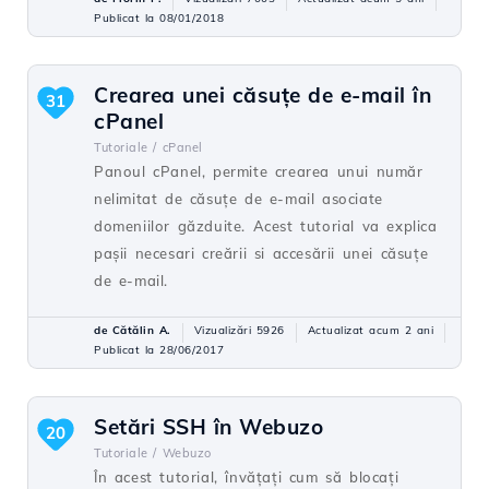
Publicat la 08/01/2018
Crearea unei căsuţe de e-mail în
31
cPanel
Tutoriale /
cPanel
Panoul cPanel, permite crearea unui număr
nelimitat de căsuţe de e-mail asociate
domeniilor găzduite. Acest tutorial va explica
paşii necesari creării si accesării unei căsuţe
de e-mail.
de Cătălin A.
Vizualizări 5926
Actualizat acum 2 ani
Publicat la 28/06/2017
Setări SSH în Webuzo
20
Tutoriale /
Webuzo
În acest tutorial, învățați cum să blocați