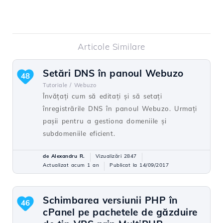
Articole Similare
Setări DNS în panoul Webuzo
48
Tutoriale /
Webuzo
Învățați cum să editați și să setați
înregistrările DNS în panoul Webuzo. Urmați
pașii pentru a gestiona domeniile și
subdomeniile eficient.
de Alexandru R.
Vizualizări 2847
Actualizat acum 1 an
Publicat la 14/09/2017
Schimbarea versiunii PHP în
46
cPanel pe pachetele de găzduire