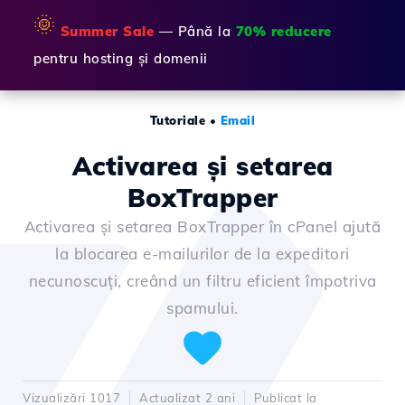
🌞
Summer Sale
— Până la
70% reducere
pentru hosting și domenii
Tutoriale
•
Email
Activarea şi setarea
BoxTrapper
Activarea și setarea BoxTrapper în cPanel ajută
la blocarea e-mailurilor de la expeditori
necunoscuți, creând un filtru eficient împotriva
spamului.
Vizualizări 1017
Actualizat 2 ani
Publicat la