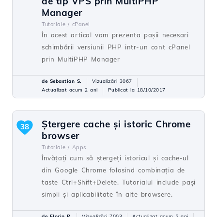
de tip VPS prin MultiPHP
Manager
Tutoriale /
cPanel
În acest articol vom prezenta pașii necesari
schimbării versiunii PHP intr-un cont cPanel
prin MultiPHP Manager
de Sebastian S.
Vizualizări 3067
Actualizat acum 2 ani
Publicat la 18/10/2017
Ștergere cache și istoric Chrome
38
browser
Tutoriale /
Apps
Învățați cum să ștergeți istoricul și cache-ul
din Google Chrome folosind combinația de
taste Ctrl+Shift+Delete. Tutorialul include pași
simpli și aplicabilitate în alte browsere.
de Florin P.
Vizualizări 7003
Actualizat acum 5 ani