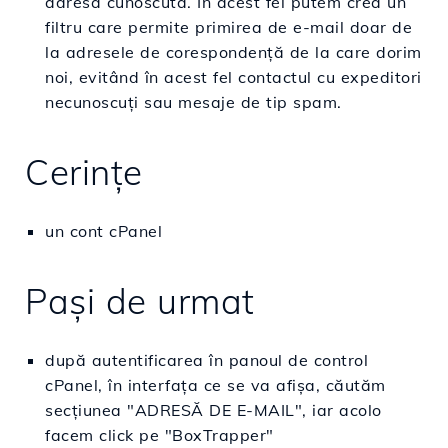
adresă cunoscută. În acest fel putem crea un
filtru care permite primirea de e-mail doar de
la adresele de corespondență de la care dorim
noi, evitând în acest fel contactul cu expeditori
necunoscuți sau mesaje de tip spam.
Cerințe
un cont cPanel
Paşi de urmat
după autentificarea în panoul de control
cPanel, în interfaţa ce se va afişa, căutăm
secţiunea "ADRESĂ DE E-MAIL", iar acolo
facem click pe "BoxTrapper"