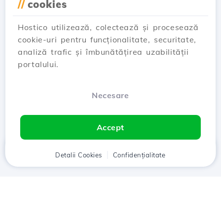
//
cookies
prin schimbarea nameserverelor
pe domeniu
Hostico utilizează, colectează și procesează
Actualizat acum 2 ani
cookie-uri pentru funcționalitate, securitate,
Acest articol va descrie pașii necesari activării
analiză trafic și îmbunătățirea uzabilității
serviciilor de protecție Cloudflare prin setarea
portalului.
nameserverelor personalizate ale acestora
Vezi Articol
Necesare
Accept
Acasă
Detalii Cookies
Client
Coș
Confidențialitate
Chat
Meniu