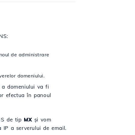
NS:
noul de administrare
verelor domeniului.
 a domeniului va fi
vor efectua în panoul
DNS de tip
MX
și vom
 IP a serverului de email.