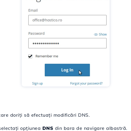
care doriți să efectuați modificări DNS.
selectați opțiunea
DNS
din bara de navigare albastră.