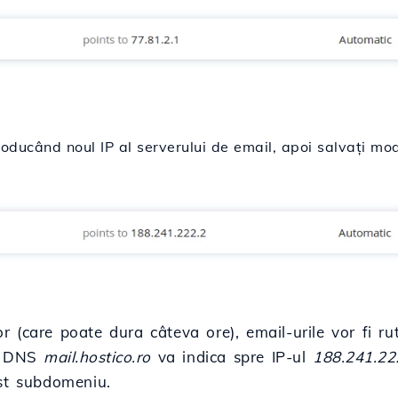
oducând noul IP al serverului de email, apoi salvați modi
 (care poate dura câteva ore), email-urile vor fi rut
ea DNS
mail.hostico.ro
va indica spre IP-ul
188.241.22
est subdomeniu.