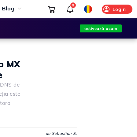
5
Blog
Login
activează acum
ip MX
e
ri DNS de
cția este
stora
de Sebastian S.