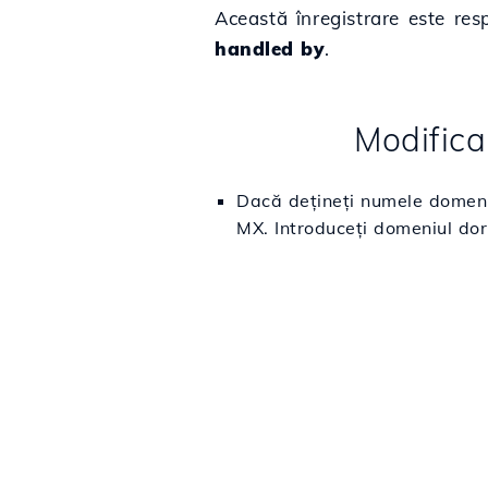
Această înregistrare este res
handled by
.
Modifica
Dacă dețineți numele domeni
MX. Introduceți domeniul dori