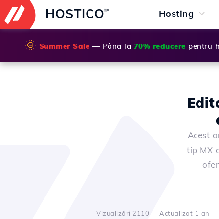
HOSTICO
™
Hosting
🌞
Summer Sale
— Până la
70% reducere
pentru h
Edit
Acest ar
tip MX d
ofer
Vizualizări 2110
Actualizat 1 an