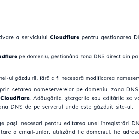
ivare a serviciului
Cloudflare
pentru gestionarea D
udflare
pe domeniu, gestionând zona DNS direct din pa
nel-ul găzduirii, fără a fi necesară modificarea nameser
ă prin setarea nameserverelor pe domeniu, zona DNS
l
Cloudflare
. Adăugările, ștergerile sau editările se 
zona DNS de pe serverul unde este găzduit site-ul.
ge pașii necesari pentru editarea unei înregistrări 
re a email-urilor, utilizând fie domeniul, fie adresa