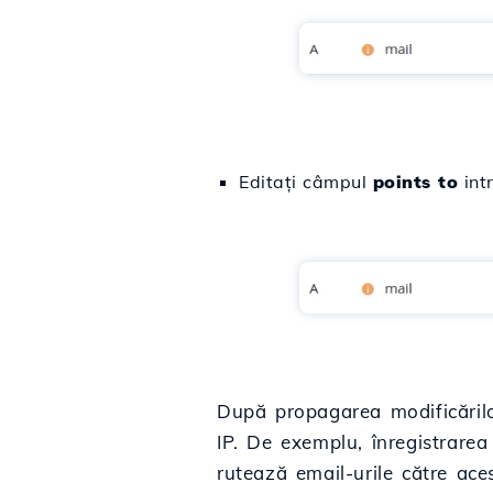
Editați câmpul
points to
intr
După propagarea modificărilor
IP. De exemplu, înregistrar
rutează email-urile către ac