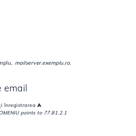
emplu,
mailserver.exemplu.ro
.
e email
ți înregistrarea
A
MENIU points to 77.81.2.1