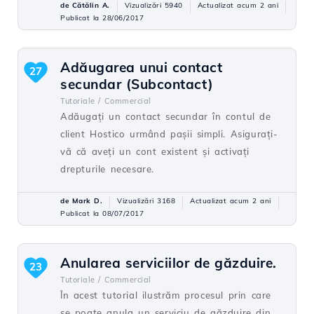
de Cătălin A.
Vizualizări 5940
Actualizat acum 2 ani
Publicat la 28/06/2017
Adăugarea unui contact
27
secundar (Subcontact)
Tutoriale /
Commercial
Adăugați un contact secundar în contul de
client Hostico urmând pașii simpli. Asigurați-
vă că aveți un cont existent și activați
drepturile necesare.
de Mark D.
Vizualizări 3168
Actualizat acum 2 ani
Publicat la 08/07/2017
Anularea serviciilor de găzduire.
23
Tutoriale /
Commercial
În acest tutorial ilustrăm procesul prin care
se poate anula un serviciu de găzduire din