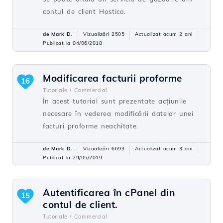
contul de client Hostico.
de Mark D.
Vizualizări 2505
Actualizat acum 2 ani
Publicat la 04/06/2018
Modificarea facturii proforme
16
Tutoriale /
Commercial
În acest tutorial sunt prezentate acțiunile
necesare în vederea modificării datelor unei
facturi proforme neachitate.
de Mark D.
Vizualizări 6693
Actualizat acum 3 ani
Publicat la 29/05/2019
Autentificarea în cPanel din
15
contul de client.
Tutoriale /
Commercial