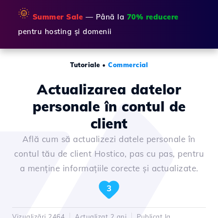
🌞
Summer Sale
— Până la
70% reducere
pentru hosting și domenii
Tutoriale
•
Commercial
Actualizarea datelor
personale în contul de
client
Află cum să actualizezi datele personale în
contul tău de client Hostico, pas cu pas, pentru
a menține informațiile corecte și actualizate.
3
Vizualizări 2464
Actualizat 2 ani
Publicat la