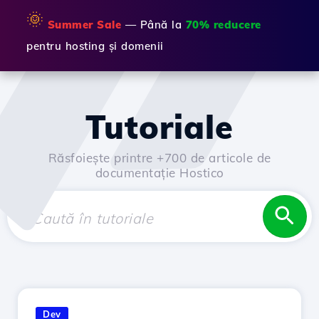
🌞
Summer Sale
— Până la
70% reducere
pentru hosting și domenii
Tutoriale
Răsfoiește printre +700 de articole de
documentație Hostico
Dev