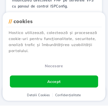
modificarea directivelor PHP pe serverele VPS
cu panoul de control ISPConfig.
Vezi Articol
//
cookies
Hostico utilizează, colectează și procesează
cookie-uri pentru funcționalitate, securitate,
analiză trafic și îmbunătățirea uzabilității
…
← Prev
1
2
3
4
portalului.
28
Next →
Necesare
Showing 13–24 of 326
Accept
Acasă
Detalii Cookies
Client
Coș
Confidențialitate
Chat
Meniu