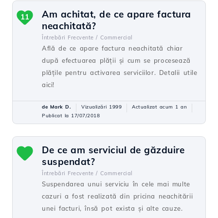
Am achitat, de ce apare factura
11
neachitată?
Întrebări Frecvente /
Commercial
Află de ce apare factura neachitată chiar
după efectuarea plății și cum se procesează
plățile pentru activarea serviciilor. Detalii utile
aici!
de Mark D.
Vizualizări 1999
Actualizat acum 1 an
Publicat la 17/07/2018
De ce am serviciul de găzduire
suspendat?
Întrebări Frecvente /
Commercial
Suspendarea unui serviciu în cele mai multe
cazuri a fost realizată din pricina neachitării
unei facturi, însă pot exista și alte cauze.