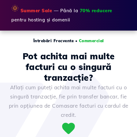
🌞
Summer Sale
— Până la
70% reducere
pentru hosting și domenii
Întrebări Frecvente
•
Commercial
Pot achita mai multe
facturi cu o singură
tranzacție?
Aflați cum puteți achita mai multe facturi cu o
singură tranzacție, fie prin transfer bancar, fie
prin opțiunea de Comasare facturi cu cardul de
credit.