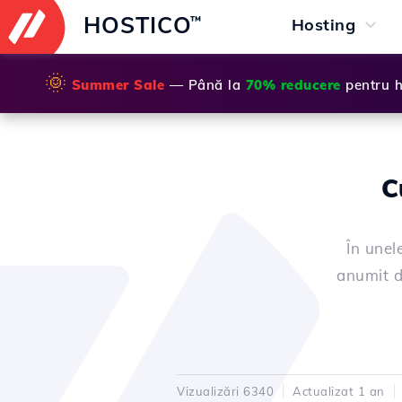
HOSTICO
™
Hosting
🌞
Summer Sale
— Până la
70% reducere
pentru h
C
În unel
anumit d
Vizualizări 6340
Actualizat 1 an