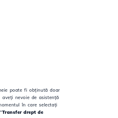
heie poate fi obținută doar
 aveți nevoie de asistență
momentul în care selectați
 "
Transfer drept de