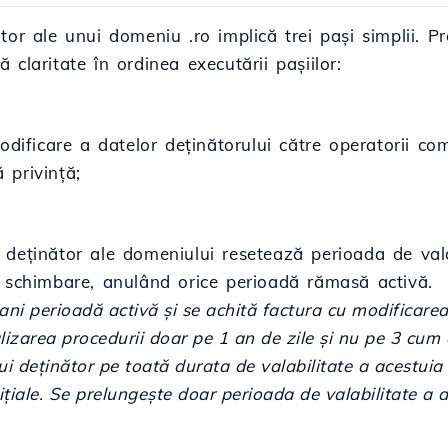
tor ale unui domeniu .ro implică trei pași simplii. 
claritate în ordinea executării pașiilor:
ficare a datelor deținătorului către operatorii come
 privință;
 deținător ale domeniului resetează perioada de val
u schimbare, anulând orice perioadă rămasă activă.
ni perioadă activă și se achită factura cu modificarea
izarea procedurii doar pe 1 an de zile și nu pe 3 cum er
 deținător pe toată durata de valabilitate a acestuia
ițiale. Se prelungește doar perioada de valabilitate a 