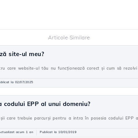
Articole Similare
ză site-ul meu?
tru care website-ul tău nu funcționează corect și cum să rezolvi
blicat la 02/07/2025
a codului EPP al unui domeniu?
așii care trebuie parcurși pentru a intra în posesia codului EPP 
Actualizat acum 1 an
Publicat la 10/01/2019