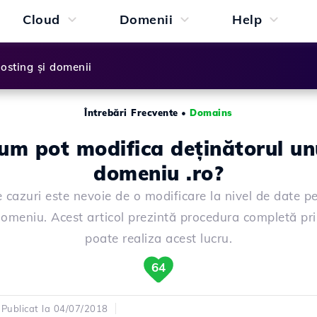
Cloud
Domenii
Help
osting și domenii
Întrebări Frecvente
•
Domains
um pot modifica deținătorul un
domeniu .ro?
e cazuri este nevoie de o modificare la nivel de date p
omeniu. Acest articol prezintă procedura completă pri
poate realiza acest lucru.
64
Publicat la 04/07/2018