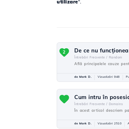
utilizare
".
De ce nu funcționea
2
Întrebări Frecvente /
Random
Află principalele cauze pen
de Mark D.
Vizualizări 948
Pu
Cum intru în posesi
Întrebări Frecvente /
Domains
În acest articol descriem p
de Mark D.
Vizualizări 2510