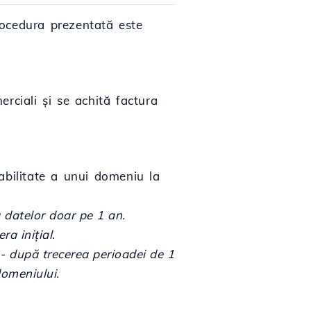
Procedura prezentată este
rciali și se achită factura
abilitate a unui domeniu la
 datelor doar pe 1 an.
a inițial.
 - după trecerea perioadei de 1
domeniului.