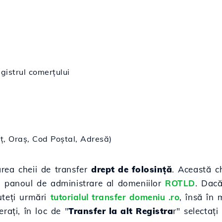
gistrul comerțului
ț, Oraș, Cod Poștal, Adresă)
area cheii de transfer
drept de folosință
. Această c
n panoul de administrare al domeniilor
ROTLD
. Dacă
uteți urmări
tutorialul transfer domeniu .ro
, însă în 
rați, în loc de "
Transfer la alt Registra
r" selectați