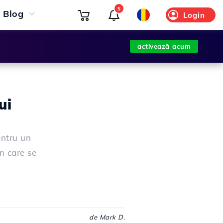
5
Blog
Login
activează acum
ui
entru un
n care se
de Mark D.