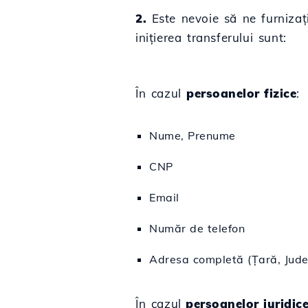
2.
Este nevoie să ne furnizați
inițierea transferului sunt:
În cazul
persoanelor fizice
:
Nume, Prenume
CNP
Email
Număr de telefon
Adresa completă (Țară, Jude
În cazul
persoanelor juridice