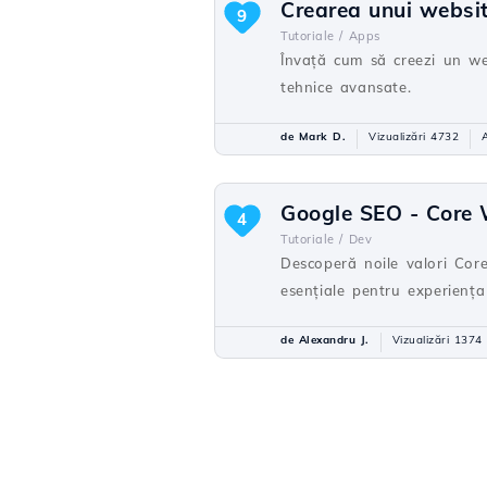
Crearea unui websit
9
Tutoriale /
Apps
Învață cum să creezi un web
tehnice avansate.
de Mark D.
Vizualizări 4732
Google SEO - Core 
4
Tutoriale /
Dev
Descoperă noile valori Core
esențiale pentru experiența u
de Alexandru J.
Vizualizări 1374