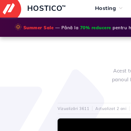
HOSTICO
™
Hosting
🌞
Summer Sale
— Până la
70% reducere
pentru h
Acest t
panoul 
Vizualizări 3611
Actualizat 2 ani