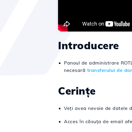
Introducere
Panoul de administrare ROTLD
necesar
ă
transferului de d
Cerințe
Veți avea nevoie de datele 
Acces în căsuța de email afe