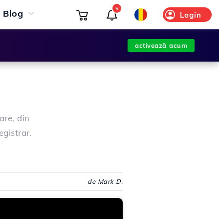
5
Blog
Login
activează acum
are, din
gistrar.
de Mark D.