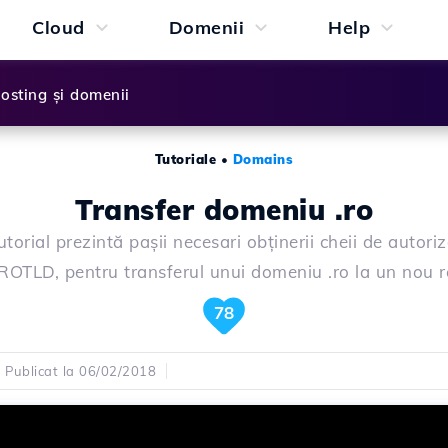
Cloud
Domenii
Help
osting și domenii
Tutoriale
•
Domains
Transfer domeniu .ro
utorial prezintă pașii necesari obținerii cheii de autoriz
ROTLD, pentru transferul unui domeniu .ro la un nou re
78
Publicat la 06/02/2018