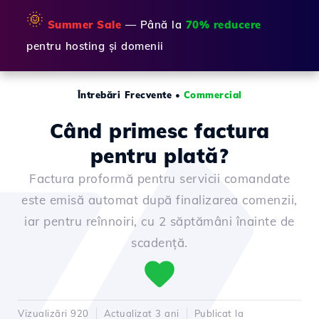
🌞
Summer Sale
— Până la
70% reducere
pentru hosting și domenii
Întrebări Frecvente
•
Commercial
Când primesc factura
pentru plată?
Factura proformă pentru servicii comandate
este emisă automat după finalizarea comenzii,
iar pentru reînnoiri, cu 2 săptămâni înainte de
scadență.
Vizualizări 920
Actualizat 3 ani
Publicat la