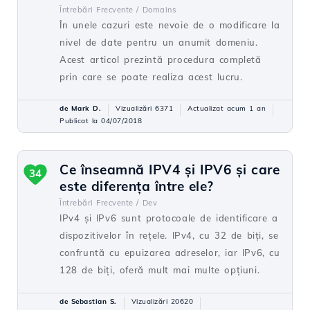
Întrebări Frecvente /
Domains
În unele cazuri este nevoie de o modificare la
nivel de date pentru un anumit domeniu.
Acest articol prezintă procedura completă
prin care se poate realiza acest lucru.
de Mark D.
Vizualizări 6371
Actualizat acum 1 an
Publicat la 04/07/2018
Ce înseamnă IPV4 și IPV6 și care
34
este diferența între ele?
Întrebări Frecvente /
Dev
IPv4 și IPv6 sunt protocoale de identificare a
dispozitivelor în rețele. IPv4, cu 32 de biți, se
confruntă cu epuizarea adreselor, iar IPv6, cu
128 de biți, oferă mult mai multe opțiuni.
de Sebastian S.
Vizualizări 20620