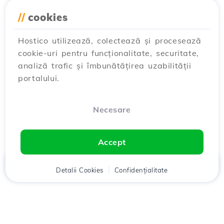
//
cookies
Hostico utilizează, colectează și procesează
cookie-uri pentru funcționalitate, securitate,
analiză trafic și îmbunătățirea uzabilității
portalului.
Necesare
Accept
Acasă
Detalii Cookies
Client
Coș
Confidențialitate
Chat
Meniu