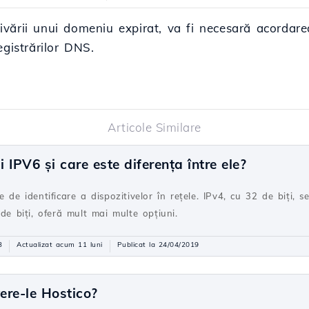
activării unui domeniu expirat, va fi necesară acorda
egistrărilor DNS.
Articole Similare
IPV6 și care este diferența între ele?
 de identificare a dispozitivelor în rețele. IPv4, cu 32 de biți, 
de biți, oferă mult mai multe opțiuni.
3
Actualizat acum 11 luni
Publicat la 24/04/2019
ere-le Hostico?