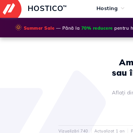
HOSTICO
™
Hosting
🌞
Summer Sale
— Până la
70% reducere
pentru h
Am 
sau î
Aflați d
Vizualizări 740
Actualizat 1 an
P