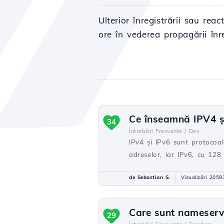
Ulterior înregistrării sau re
ore în vederea propagării înr
Ce înseamnă IPV4 și 
34
Întrebări Frecvente /
Dev
IPv4 și IPv6 sunt protocoale
adreselor, iar IPv6, cu 128 
de Sebastian S.
Vizualizări 2059
Care sunt nameserv
29