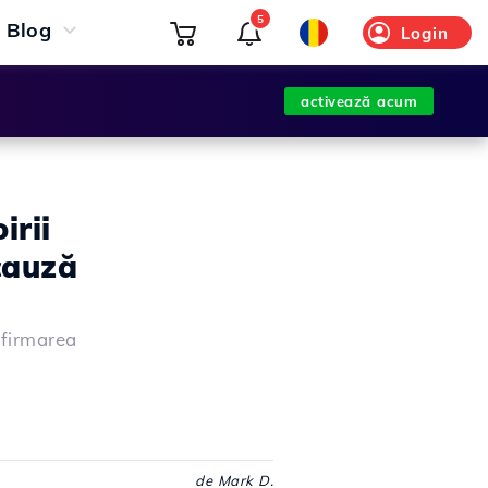
5
Blog
Login
activează acum
irii
 cauză
nfirmarea
de Mark D.