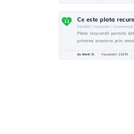
Ce este plata recur
11
Întrebări Frecvente /
Commercial
Plata recurentă permite deb
primirea acestora prin emai
de Mark D.
Vizualizări 23253