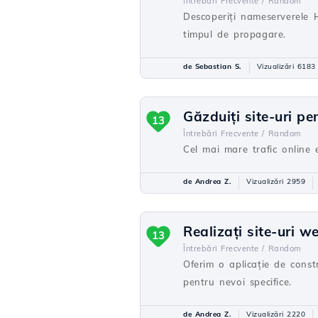
Întrebări Frecvente /
Random
Descoperiți nameserverele H
timpul de propagare.
de Sebastian S.
Vizualizări 6183
Găzduiți site-uri pe
13
Întrebări Frecvente /
Random
Cel mai mare trafic online e
de Andrea Z.
Vizualizări 2959
Realizați site-uri w
13
Întrebări Frecvente /
Random
Oferim o aplicație de cons
pentru nevoi specifice.
de Andrea Z.
Vizualizări 2220