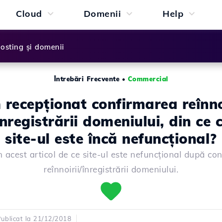
Cloud
Domenii
Help
osting și domenii
Întrebări Frecvente
•
Commercial
recepționat confirmarea reînno
nregistrării domeniului, din ce
site-ul este încă nefuncțional?
in acest articol de ce site-ul este nefuncțional după co
reînnoirii/înregistrării domeniului.
ublicat la 21/12/2018