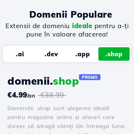
Domenii Populare
Extensii de domeniu
ideale
pentru a-ți
pune în valoare afacerea!
.ai
.dev
.app
.shop
domenii.
shop
PROMO
€4.99
€38.99
/an
Domeniile .shop sunt alegerea ideală
pentru magazine online și afaceri care
doresc să atragă clienți din întreaga lume.