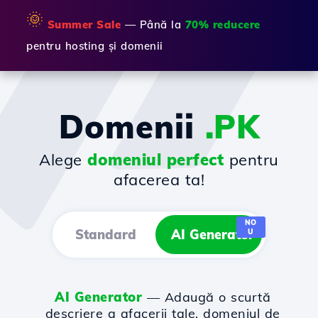
🌞
Summer Sale
— Până la
70% reducere
pentru hosting și domenii
Domenii
.PK
Alege
domeniul perfect
pentru
afacerea ta!
NO
Standard
AI Generator
U
AI Generator
— Adaugă o scurtă
descriere a afacerii tale, domeniul de