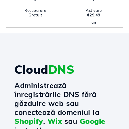
-
-
Recuperare
Activare
Gratuit
€29.49
an
Cloud
DNS
Administrează
înregistrările DNS fără
găzduire web sau
conectează domeniul la
Shopify
,
Wix
sau
Google