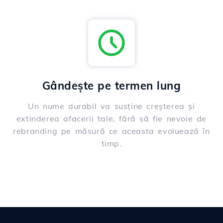
Gândește pe termen lung
Un nume durabil va susține creșterea și
extinderea afacerii tale, fără să fie nevoie de
rebranding pe măsură ce aceasta evoluează în
timp.