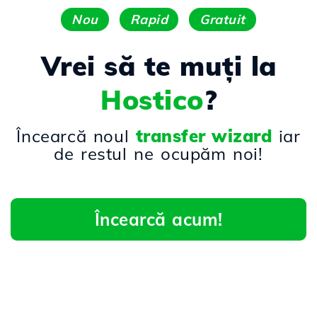
Nou
Rapid
Gratuit
Vrei să te muți la
Hostico
?
Încearcă noul
transfer wizard
iar
de restul ne ocupăm noi!
Încearcă acum!