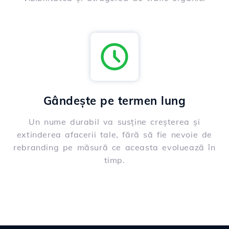
Gândește pe termen lung
Un nume durabil va susține creșterea și
extinderea afacerii tale, fără să fie nevoie de
rebranding pe măsură ce aceasta evoluează în
timp.