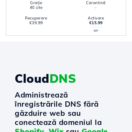
Grație
Carantină
40 zile
-
Recuperare
Activare
€39.99
€15.99
an
Cloud
DNS
Administrează
înregistrările DNS fără
găzduire web sau
conectează domeniul la
Shopify
,
Wix
sau
Google