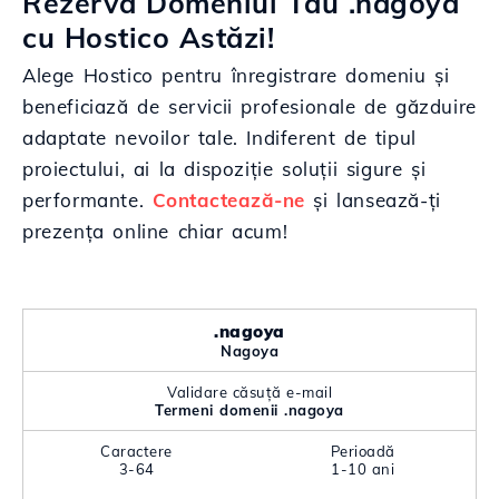
Rezervă Domeniul Tău .nagoya
cu Hostico Astăzi!
Alege Hostico pentru înregistrare domeniu și
beneficiază de servicii profesionale de găzduire
adaptate nevoilor tale. Indiferent de tipul
proiectului, ai la dispoziție soluții sigure și
performante.
Contactează-ne
și lansează-ți
prezența online chiar acum!
.nagoya
Nagoya
Validare căsuță e-mail
Termeni domenii .nagoya
Caractere
Perioadă
3-64
1-10 ani