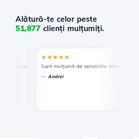
Alătură-te celor peste
51,877
clienți mulțumiți.
★★★★★
★
 tehnic prompt și eficient.
Sunt mulțumit de serviciiile oferite de Hosti
Fel
—
—
Andrei