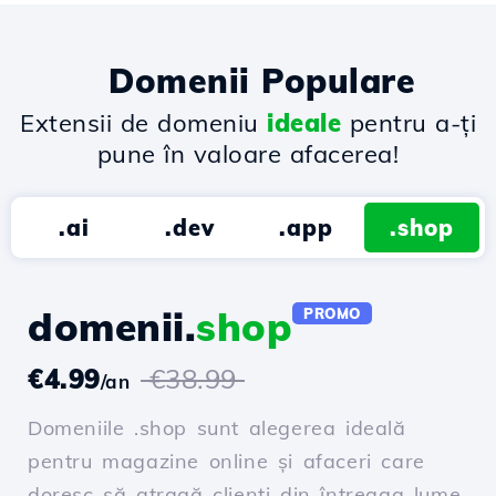
Domenii Populare
Extensii de domeniu
ideale
pentru a-ți
pune în valoare afacerea!
.ai
.dev
.app
.shop
domenii.
shop
PROMO
€4.99
€38.99
/an
Domeniile .shop sunt alegerea ideală
pentru magazine online și afaceri care
doresc să atragă clienți din întreaga lume.