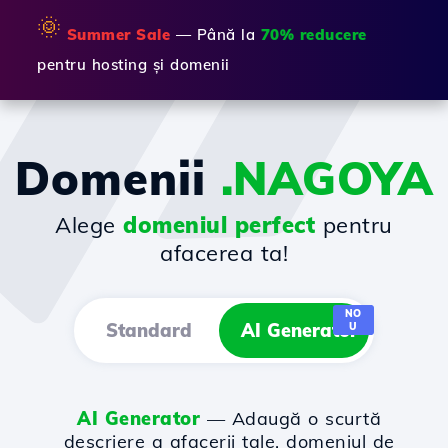
🌞
Summer Sale
— Până la
70% reducere
pentru hosting și domenii
Domenii
.NAGOYA
Alege
domeniul perfect
pentru
afacerea ta!
NO
Standard
AI Generator
U
AI Generator
— Adaugă o scurtă
descriere a afacerii tale, domeniul de