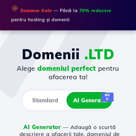
🌞
Summer Sale
— Până la
70% reducere
pentru hosting și domenii
Domenii
.LTD
Alege
domeniul perfect
pentru
afacerea ta!
NO
Standard
AI Generator
U
AI Generator
— Adaugă o scurtă
descriere a afacerii tale, domeniul de