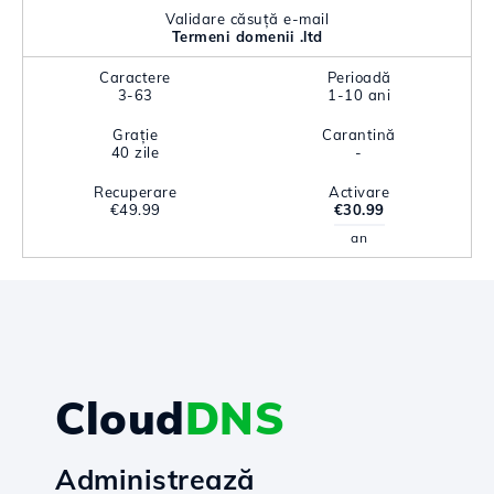
Validare căsuță e-mail
Termeni domenii .ltd
Caractere
Perioadă
3-63
1-10 ani
Grație
Carantină
40 zile
-
Recuperare
Activare
€49.99
€30.99
an
Cloud
DNS
Administrează