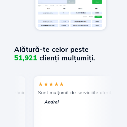
Alătură-te celor peste
51,921
clienți mulțumiți.
★★★★★
★
n tehnic prompt și eficient.
Sunt mulțumit de serviciiile oferite de Hosti
Fe
—
Andrei