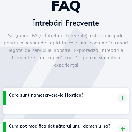
FAQ
Întrebări Frecvente
Secțiunea FAQ (Întrebări frecvente) este concepută
pentru a răspunde rapid la cele mai comune întrebări
legate de serviciile noastre. Explorează întrebările
frecvente și descoperă cum îți putem simplifica
experiența!
Care sunt nameservere-le Hostico?
Cum pot modifica deținătorul unui domeniu .ro?