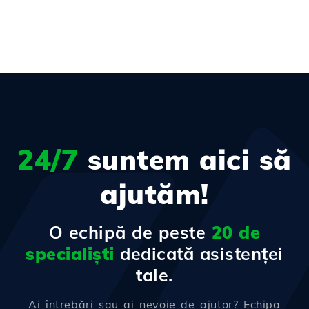
24/7
suntem aici să
ajutăm!
O echipă de peste
20 de
specialiști
dedicată asistenței
tale.
Ai întrebări sau ai nevoie de ajutor? Echipa