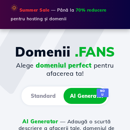
🌞
Summer Sale
— Până la
70% reducere
pentru hosting și domenii
Domenii
.FANS
Alege
domeniul perfect
pentru
afacerea ta!
NO
Standard
AI Generator
U
AI Generator
— Adaugă o scurtă
descriere a afacerii tale, domeniul de