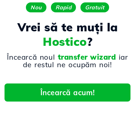
Nou
Rapid
Gratuit
Vrei să te muți la
Hostico
?
Încearcă noul
transfer wizard
iar
de restul ne ocupăm noi!
Încearcă acum!