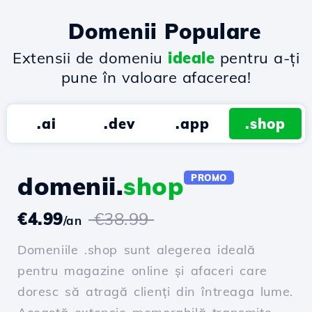
Domenii Populare
Extensii de domeniu
ideale
pentru a-ți
pune în valoare afacerea!
.ai
.dev
.app
.shop
domenii.
shop
PROMO
€4.99
€38.99
/an
Domeniile .shop sunt alegerea ideală
pentru magazine online și afaceri care
doresc să atragă clienți din întreaga lume.