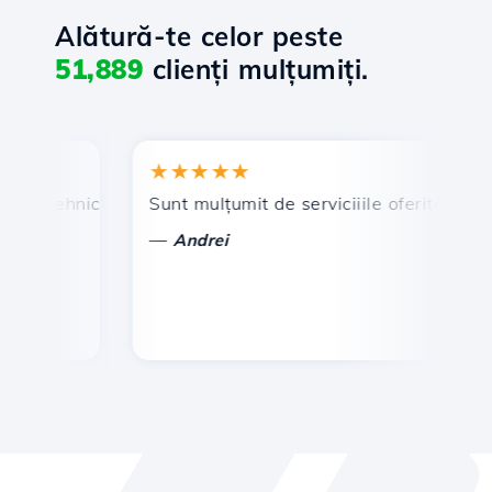
Alătură-te celor peste
51,889
clienți mulțumiți.
★★★★★
★
n tehnic prompt și eficient.
Sunt mulțumit de serviciiile oferite de Hosti
Fe
—
Andrei