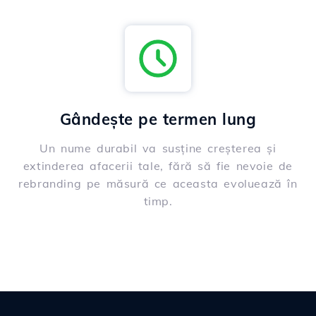
Gândește pe termen lung
Un nume durabil va susține creșterea și
extinderea afacerii tale, fără să fie nevoie de
rebranding pe măsură ce aceasta evoluează în
timp.