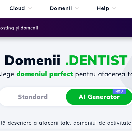
Cloud
Domenii
Help
osting și domenii
Domenii
.DENTIST
Alege
domeniul perfect
pentru afacerea t
NOU
Standard
AI Generator
descriere a afacerii tale, domeniul de activitate,