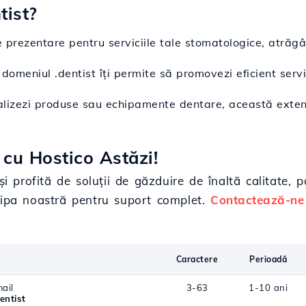
tist?
e prezentare pentru serviciile tale stomatologice, atrăgâ
 domeniul .dentist îți permite să promovezi eficient servici
alizezi produse sau echipamente dentare, această exten
cu Hostico Astăzi!
și profită de soluții de găzduire de înaltă calitate,
hipa noastră pentru suport complet.
Contactează-ne
Caractere
Perioadă
ail
3-63
1-10 ani
entist