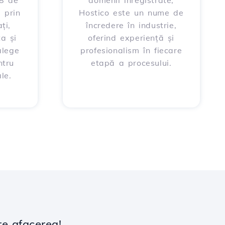
88 de
domenii înregistrate,
 prin
Hostico este un nume de
ți,
încredere în industrie,
ța și
oferind experiență și
alege
profesionalism în fiecare
ntru
etapă a procesului.
le.
re afacerea!