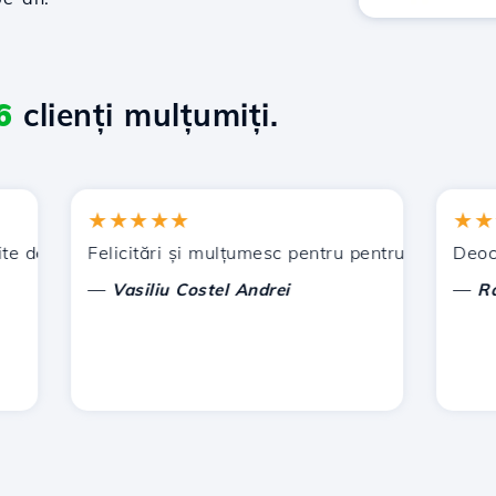
6
clienți mulțumiți.
★★★★★
★★★★
de Hostico. V-am recomandat și altor cunoștințe.
Felicitări și mulțumesc pentru pentru sprijinul acorda
Deocamdat
—
—
Vasiliu Costel Andrei
Radu L