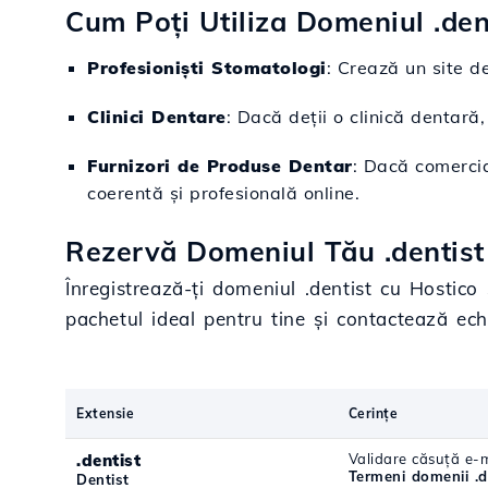
Cum Poți Utiliza Domeniul .den
Profesioniști Stomatologi
: Crează un site d
Clinici Dentare
: Dacă deții o clinică dentară,
Furnizori de Produse Dentar
: Dacă comerci
coerentă și profesională online.
Rezervă Domeniul Tău .dentist 
Înregistrează-ți domeniul .dentist cu Hostico 
pachetul ideal pentru tine și contactează ec
Extensie
Cerințe
.dentist
Validare căsuță e-m
Termeni domenii .d
Dentist