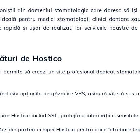
ioniștii din domeniul stomatologic care doresc să își
ideală pentru medici stomatologi, clinici dentare sa
e rapidă și ușor de realizat, iar serviciile noastre 
lături de Hostico
ți permite să creezi un site profesional dedicat stomatol
inclusiv opțiunile de găzduire VPS, asigură viteză și stab
re Hostico includ SSL, protejând informațiile sensibile ale
24/7 din partea echipei Hostico pentru orice întrebare l