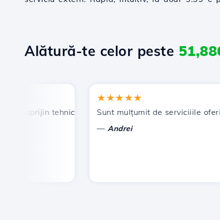
Alătură-te celor peste
51,88
★★★★★
, sprijin tehnic prompt și eficient.
Sunt mulțumit de serviciiile oferite 
—
Andrei