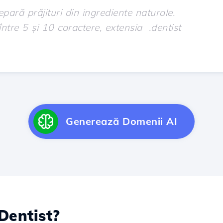
Generează Domenii AI
Dentist?