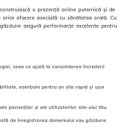
 construiască o prezență online puternică și de
u orice afacere asociată cu sănătatea orală. Cu
de găzduire asigură performanțe excelente pentru
ogiei, ceea ce ajută la consolidarea încrederii
ilitate, esențiale pentru un site rapid și ușor
 pacienților și ale utilizatorilor site-ului tău.
egată de înregistrarea domeniului sau găzduire.