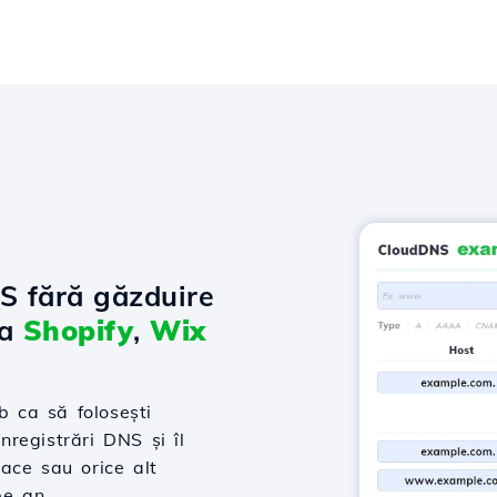
NS fără găzduire
la
Shopify
,
Wix
 ca să folosești
nregistrări DNS și îl
ace sau orice alt
pe an.