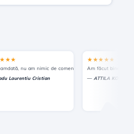
★
★★★★★
t !
ă, nu am nimic de comentat, ci doar de apreciat. Cu deos
Am făcut bine ca am ales
—
aurentiu Cristian
ATTILA KOLES