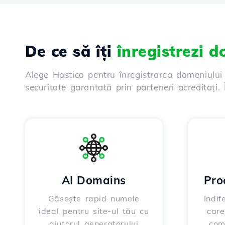
De ce să îți
înregistrezi 
Alege Hostico pentru înregistrarea domeniului
securitate garantată prin parteneri acreditați
AI Domains
Pro
Găsește rapid numele
Indif
ideal pentru site-ul tău cu
care
ajutorul generatorului
.com