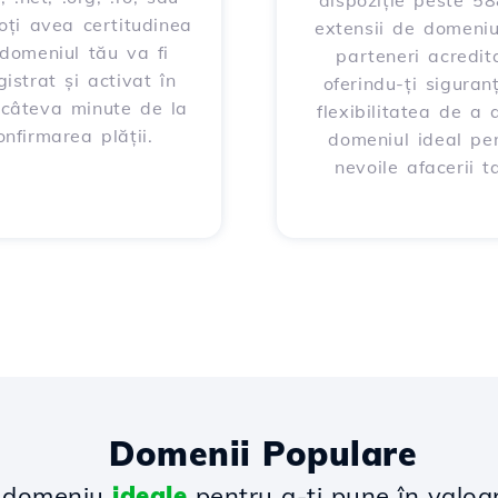
dispoziție peste 5
poți avea certitudinea
extensii de domeniu
domeniul tău va fi
parteneri acredita
gistrat și activat în
oferindu-ți siguran
 câteva minute de la
flexibilitatea de a 
onfirmarea plății.
domeniul ideal pe
nevoile afacerii ta
Domenii Populare
e domeniu
ideale
pentru a-ți pune în valoa