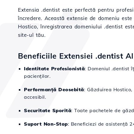
Extensia .dentist este perfectă pentru profes
încredere. Această extensie de domeniu este 
Hostico, înregistrarea domeniului .dentist est
site-ul tău.
Beneficiile Extensiei .dentist A
Identitate Profesionistă
: Domeniul .dentist î
pacienților.
Performanță Deosebită
: Găzduirea Hostico, 
accesibil.
Securitate Sporită
: Toate pachetele de găzdui
Suport Non-Stop
: Beneficiezi de asistență 