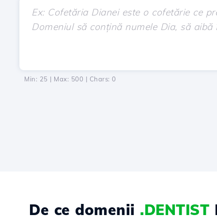
Min: 25 | Max: 500 | Chars:
0
De ce domenii
.DENTIST