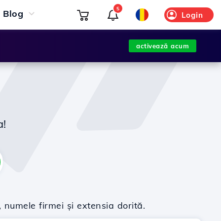
5
Blog
Login
activează acum
a!
 numele firmei și extensia dorită.