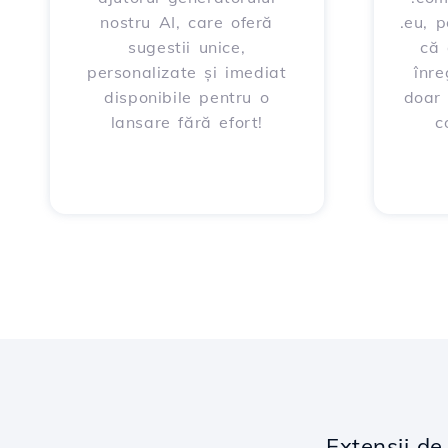
nostru AI, care oferă
.eu, 
sugestii unice,
că 
personalizate și imediat
înre
disponibile pentru o
doar
lansare fără efort!
c
Extensii d