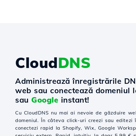
Cloud
DNS
Administrează înregistrările D
web sau conectează domeniul 
sau
Google
instant!
Cu CloudDNS nu mai ai nevoie de găzduire web
domeniul. În câteva click-uri creezi sau editezi î
conectezi rapid la Shopify, Wix, Google Worksp
serviciu extern. Rapid, intuitiv, la doar 5.99 € 