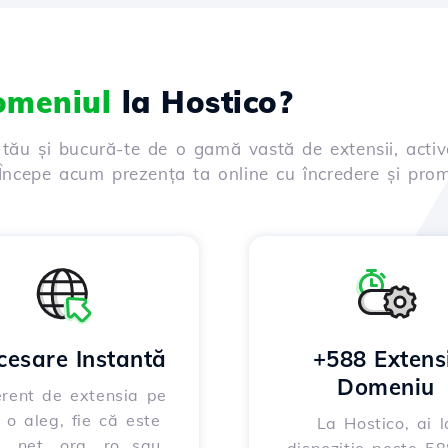
domeniul
la Hostico?
 tău și bucură-te de o gamă vastă de extensii, activ
. Începe acum prezența ta online cu încredere și prom
cesare Instantă
+588 Extensi
Domeniu
erent de extensia pe
 o aleg, fie că este
La Hostico, ai l
, .net, .org, .ro, sau