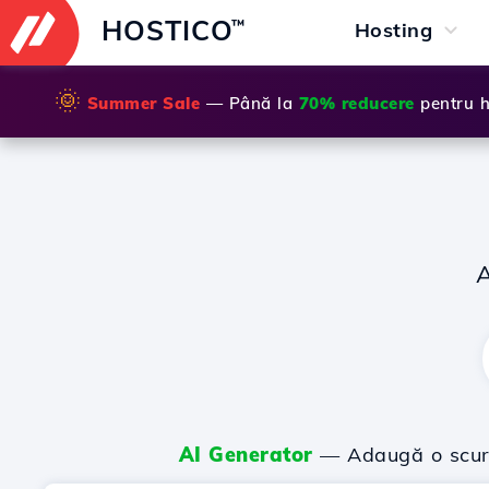
HOSTICO
™
Hosting
🌞
Summer Sale
— Până la
70% reducere
pentru h
AI Generator
— Adaugă o scurtă 