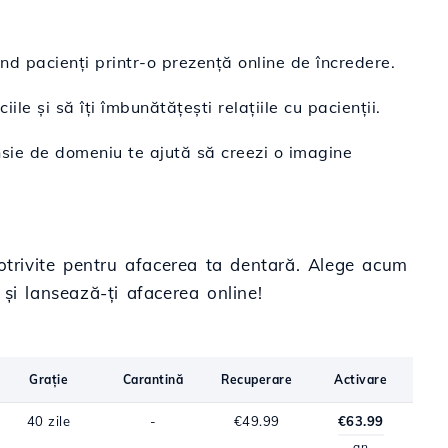
nd pacienți printr-o prezență online de încredere.
ile și să îți îmbunătățești relațiile cu pacienții.
sie de domeniu te ajută să creezi o imagine
 potrivite pentru afacerea ta dentară. Alege acum
și lansează-ți afacerea online!
Grație
Carantină
Recuperare
Activare
40 zile
-
€49.99
€63.99
an