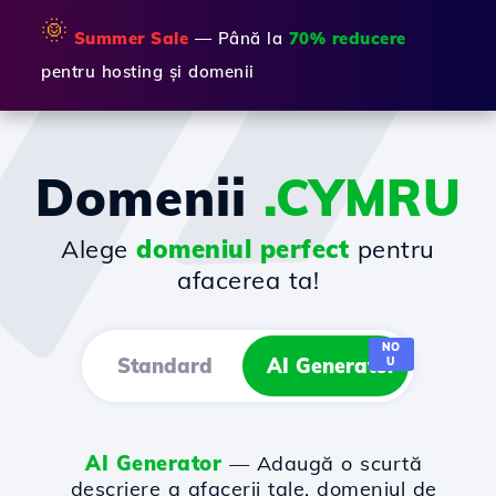
🌞
Summer Sale
— Până la
70% reducere
pentru hosting și domenii
Domenii
.CYMRU
Alege
domeniul perfect
pentru
afacerea ta!
NO
Standard
AI Generator
U
AI Generator
— Adaugă o scurtă
descriere a afacerii tale, domeniul de