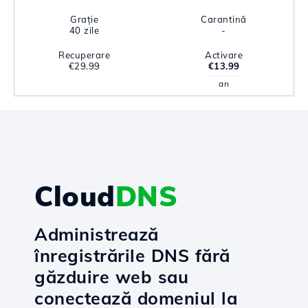
Grație
Carantină
40 zile
-
Recuperare
Activare
€29.99
€13.99
an
Cloud
DNS
Administrează
înregistrările DNS fără
găzduire web sau
conectează domeniul la