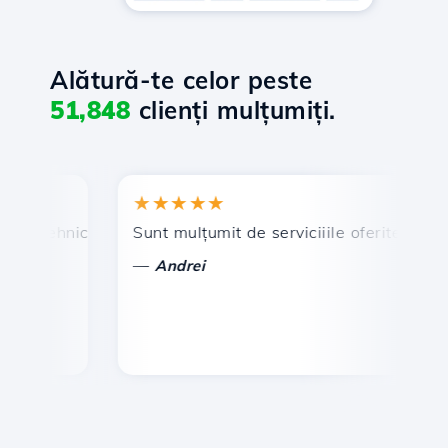
Alătură-te celor peste
51,848
clienți mulțumiți.
★★★★★
★
 tehnic prompt și eficient.
Sunt mulțumit de serviciiile oferite de Hosti
Fel
—
—
Andrei