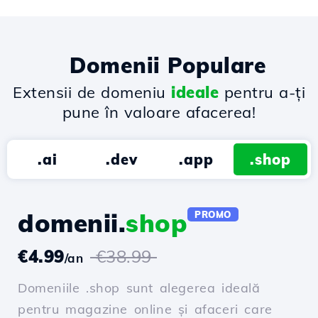
Domenii Populare
Extensii de domeniu
ideale
pentru a-ți
pune în valoare afacerea!
.ai
.dev
.app
.shop
domenii.
shop
PROMO
€4.99
€38.99
/an
Domeniile .shop sunt alegerea ideală
pentru magazine online și afaceri care