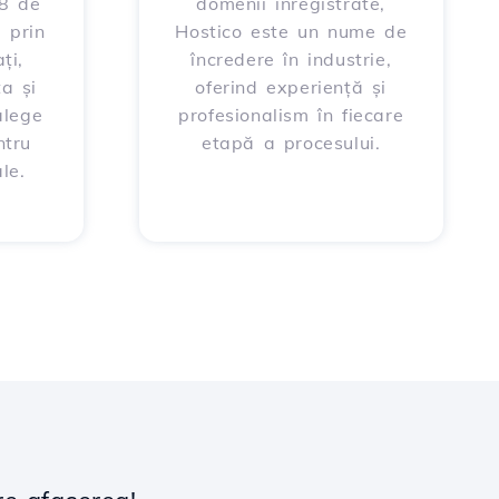
88 de
domenii înregistrate,
 prin
Hostico este un nume de
ți,
încredere în industrie,
ța și
oferind experiență și
alege
profesionalism în fiecare
ntru
etapă a procesului.
le.