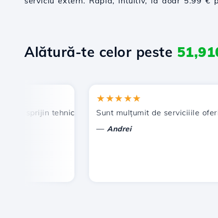
serviciu extern. Rapid, intuitiv, la doar 5.99 € 
Alătură-te celor peste
51,91
★★★★★
, sprijin tehnic prompt și eficient.
Sunt mulțumit de serviciiile oferite 
—
Andrei