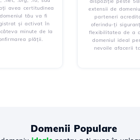
, .net, .org, .ro, sau
dispoziție peste 5
poți avea certitudinea
extensii de domeniu
domeniul tău va fi
parteneri acredita
gistrat și activat în
oferindu-ți siguran
 câteva minute de la
flexibilitatea de a 
onfirmarea plății.
domeniul ideal pe
nevoile afacerii ta
Domenii Populare