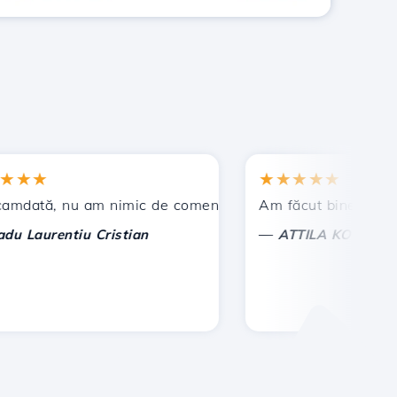
★
★★★★★
t !
ă, nu am nimic de comentat, ci doar de apreciat. Cu deos
Am făcut bine ca am ales 
—
aurentiu Cristian
ATTILA KOLES