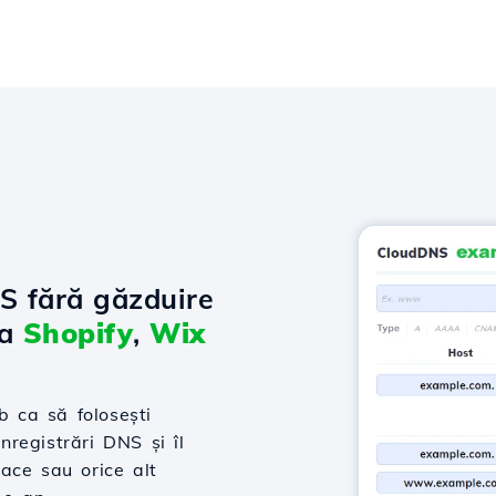
NS fără găzduire
la
Shopify
,
Wix
 ca să folosești
nregistrări DNS și îl
ace sau orice alt