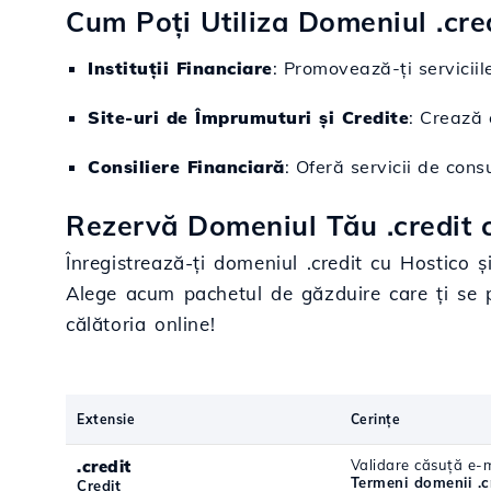
Cum Poți Utiliza Domeniul .cre
Instituții Financiare
: Promovează-ți serviciil
Site-uri de Împrumuturi și Credite
: Crează 
Consiliere Financiară
: Oferă servicii de cons
Rezervă Domeniul Tău .credit c
Înregistrează-ți domeniul .credit cu Hostico ș
Alege acum pachetul de găzduire care ți se 
călătoria online!
Extensie
Cerințe
.credit
Validare căsuță e-m
Termeni domenii .c
Credit