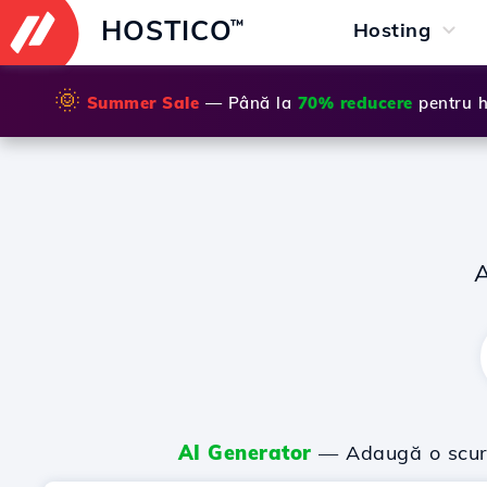
HOSTICO
™
Hosting
🌞
Summer Sale
— Până la
70% reducere
pentru h
AI Generator
— Adaugă o scurtă 