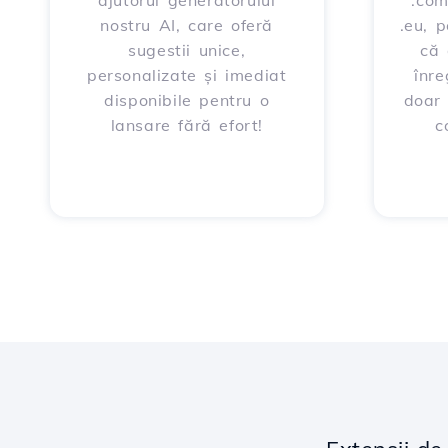
ajutorul generatorului
.com
nostru AI, care oferă
.eu, 
sugestii unice,
că 
personalizate și imediat
înre
disponibile pentru o
doar
lansare fără efort!
c