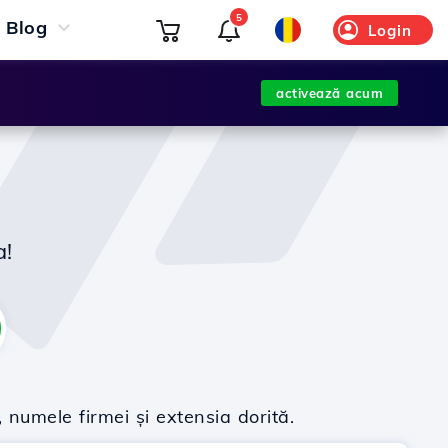
5
Blog
Login
activează acum
a!
 numele firmei și extensia dorită.