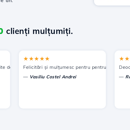
pe an.
0
clienți mulțumiți.
★★★★★
★★★★
de Hostico. V-am recomandat și altor cunoștințe.
Felicitări și mulțumesc pentru pentru sprijinul acorda
Deocamdat
—
—
Vasiliu Costel Andrei
Radu L