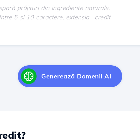
Generează Domenii AI
edit?