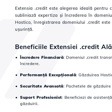
Extensia .credit este alegerea ideală pentru 
subliniază expertiza și încrederea în domeniul
Hostico, înregistrarea domeniului .credit este 
ușurință.
Beneficiile Extensiei .credit Al
Încredere Financiară
: Domeniul .credit trans
încredere.
Performanță Excepțională
: Găzduirea Hostic
Securitate Avansată
: Pachetele de găzduire H
Suport Profesionist
: Beneficiezi de asisten
găzduirii.