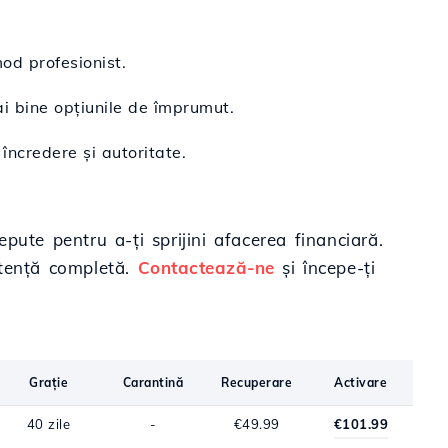
mod profesionist.
ai bine opțiunile de împrumut.
încredere și autoritate.
epute pentru a-ți sprijini afacerea financiară.
stență completă.
Contactează-ne
și începe-ți
Grație
Carantină
Recuperare
Activare
40 zile
-
€49.99
€101.99