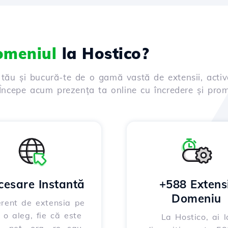
domeniul
la Hostico?
 tău și bucură-te de o gamă vastă de extensii, activ
. Începe acum prezența ta online cu încredere și prom
cesare Instantă
+588 Extensi
Domeniu
erent de extensia pe
 o aleg, fie că este
La Hostico, ai l