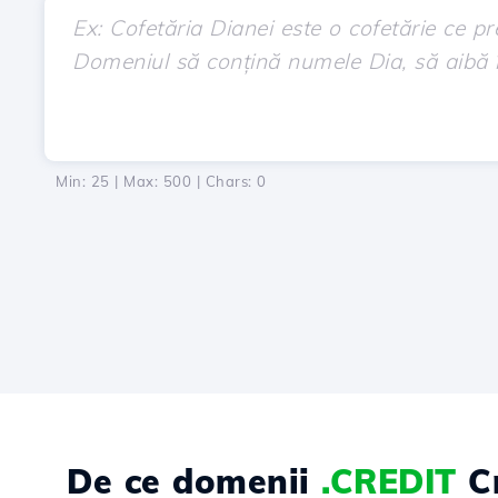
Min: 25 | Max: 500 | Chars:
0
De ce domenii
.CREDIT
Cr