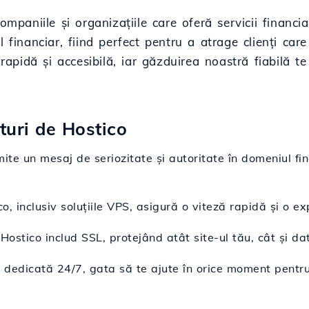
companiile și organizațiile care oferă servicii finan
 financiar, fiind perfect pentru a atrage clienți care
rapidă și accesibilă, iar găzduirea noastră fiabilă te
ături de Hostico
mite un mesaj de seriozitate și autoritate în domeniul fin
o, inclusiv soluțiile VPS, asigură o viteză rapidă și o exp
ostico includ SSL, protejând atât site-ul tău, cât și datel
ță dedicată 24/7, gata să te ajute în orice moment pentr