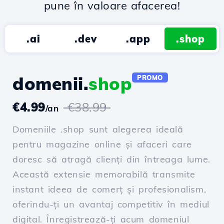
pune în valoare afacerea!
.ai
.dev
.app
.shop
domenii.
shop
PROMO
€4.99
€38.99
/an
Domeniile .shop sunt alegerea ideală
pentru magazine online și afaceri care
doresc să atragă clienți din întreaga lume.
Această extensie memorabilă transmite
instant ideea de comerț și profesionalism,
oferindu-ți un avantaj competitiv în mediul
digital. Înregistrează-ți acum domeniul