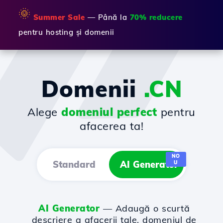
🌞
Summer Sale
— Până la
70% reducere
pentru hosting și domenii
Domenii
.CN
Alege
domeniul perfect
pentru
afacerea ta!
NO
Standard
AI Generator
U
AI Generator
— Adaugă o scurtă
descriere a afacerii tale, domeniul de