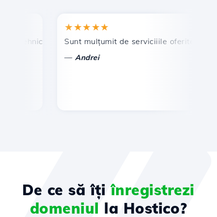
★★★★★
★
 tehnic prompt și eficient.
Sunt mulțumit de serviciiile oferite de Hosti
Fel
—
—
Andrei
De ce să îți
înregistrezi
domeniul
la Hostico?