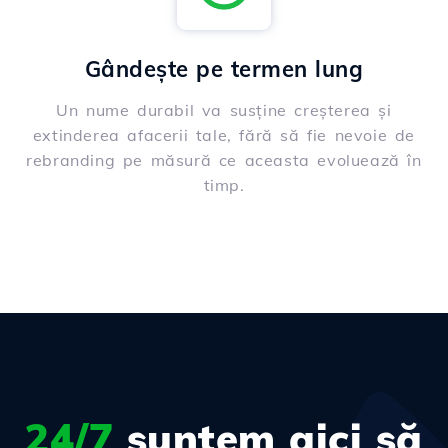
Gândește pe termen lung
Un nume durabil va susține creșterea și
extinderea afacerii tale, fără să fie nevoie de
rebranding pe măsură ce aceasta evoluează în
timp.
24/7
suntem aici să