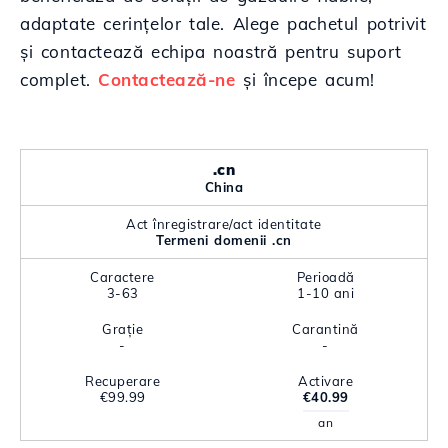
adaptate cerințelor tale. Alege pachetul potrivit
și contactează echipa noastră pentru suport
complet.
Contactează-ne
și începe acum!
.cn
China
Act înregistrare/act identitate
Termeni domenii .cn
Caractere
Perioadă
3-63
1-10 ani
Grație
Carantină
-
-
Recuperare
Activare
€99.99
€40.99
an