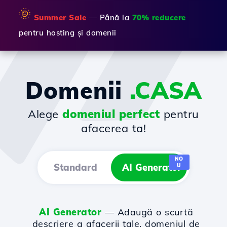
🌞
Summer Sale
— Până la
70% reducere
pentru hosting și domenii
Domenii
.CASA
Alege
domeniul perfect
pentru
afacerea ta!
NO
Standard
AI Generator
U
AI Generator
— Adaugă o scurtă
descriere a afacerii tale, domeniul de