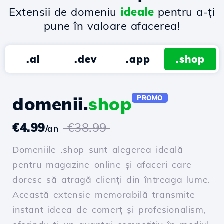
Extensii de domeniu
ideale
pentru a-ți
pune în valoare afacerea!
.ai
.dev
.app
.shop
domenii.
shop
PROMO
€4.99
€38.99
/an
Domeniile .shop sunt alegerea ideală
pentru magazine online și afaceri care
doresc să atragă clienți din întreaga lume.
Această extensie memorabilă transmite
instant ideea de comerț și profesionalism,