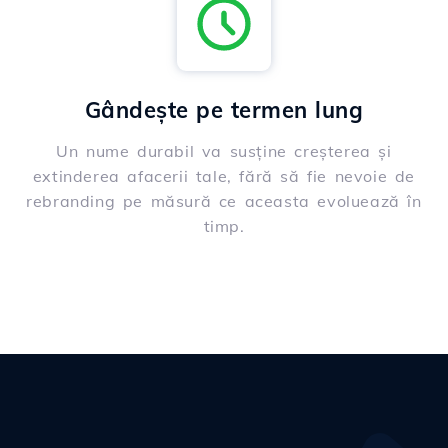
Gândește pe termen lung
Un nume durabil va susține creșterea și
extinderea afacerii tale, fără să fie nevoie de
rebranding pe măsură ce aceasta evoluează în
timp.