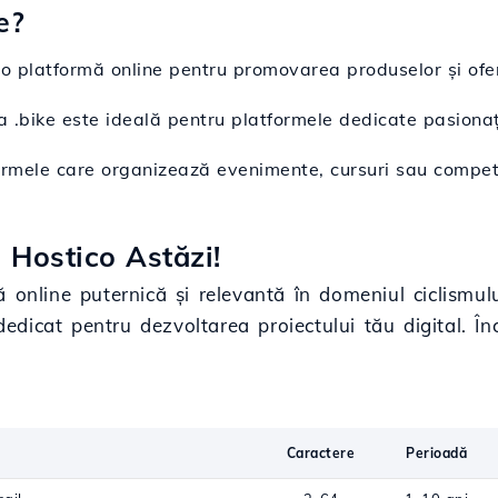
e?
o platformă online pentru promovarea produselor și ofer
a .bike este ideală pentru platformele dedicate pasionați
ormele care organizează evenimente, cursuri sau competi
 Hostico Astăzi!
 online puternică și relevantă în domeniul ciclismulu
dedicat pentru dezvoltarea proiectului tău digital. În
Caractere
Perioadă