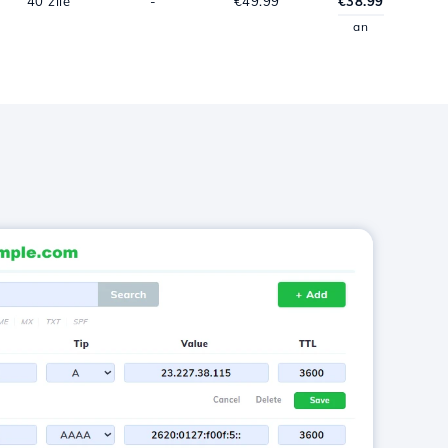
40 zile
-
€49.99
€38.99
an