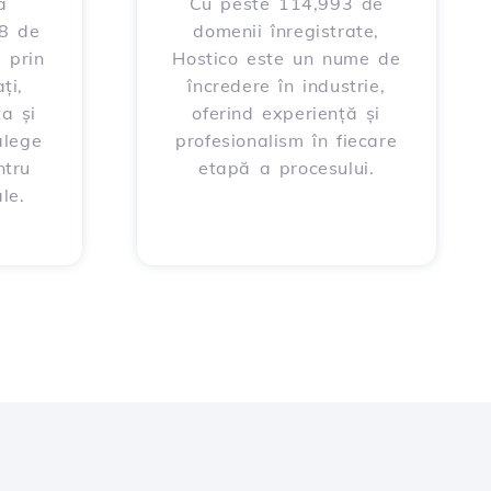
a
Cu peste 114,993 de
88 de
domenii înregistrate,
 prin
Hostico este un nume de
ți,
încredere în industrie,
ța și
oferind experiență și
alege
profesionalism în fiecare
ntru
etapă a procesului.
le.