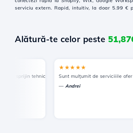
conectezi rapid la Shopify, Wix, Google Worksp
serviciu extern. Rapid, intuitiv, la doar 5.99 € 
Alătură-te celor peste
51,87
★★★★★
, sprijin tehnic prompt și eficient.
Sunt mulțumit de serviciiile oferite 
—
Andrei