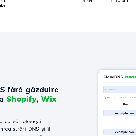
ail
3-64
1-10 ani
ike
NS fără găzduire
la
Shopify
,
Wix
 ca să folosești
nregistrări DNS și îl