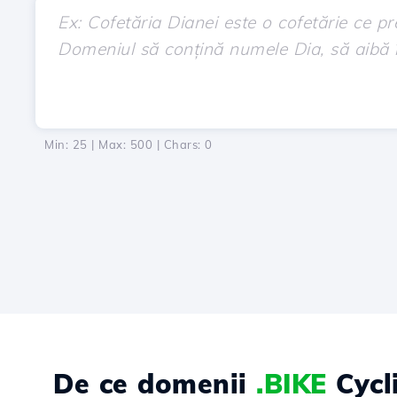
Min: 25 | Max: 500 | Chars:
0
De ce domenii
.BIKE
Cycl