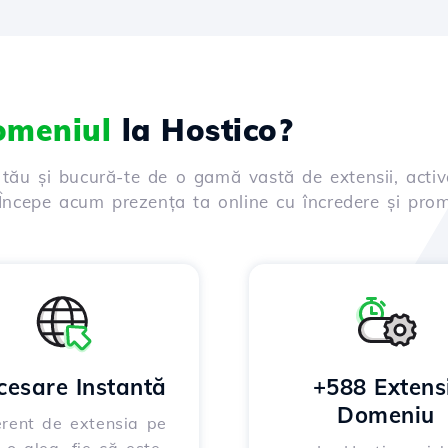
domeniul
la Hostico?
 tău și bucură-te de o gamă vastă de extensii, activ
. Începe acum prezența ta online cu încredere și prom
cesare Instantă
+588 Extensi
Domeniu
erent de extensia pe