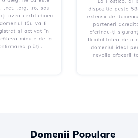
 o aleg, fie că este
La Hostico, ai l
, .net, .org, .ro, sau
dispoziție peste 5
poți avea certitudinea
extensii de domeniu
domeniul tău va fi
parteneri acredita
gistrat și activat în
oferindu-ți siguran
 câteva minute de la
flexibilitatea de a 
onfirmarea plății.
domeniul ideal pe
nevoile afacerii ta
Domenii Populare