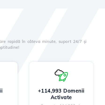
are rapidă în câteva minute, suport 24/7 și
ptitudine!
i
+114,993 Domenii
Activate