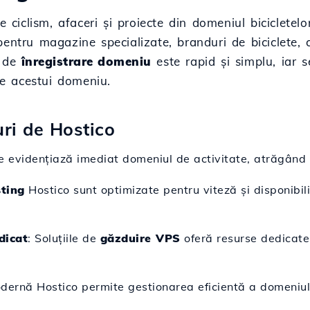
 ciclism, afaceri și proiecte din domeniul bicicletelor
entru magazine specializate, branduri de biciclete, 
l de
înregistrare domeniu
este rapid și simplu, iar s
te acestui domeniu.
uri de Hostico
e evidențiază imediat domeniul de activitate, atrăgând viz
ting
Hostico sunt optimizate pentru viteză și disponibili
dicat
: Soluțiile de
găzduire VPS
oferă resurse dedicate 
odernă Hostico permite gestionarea eficientă a domeniului