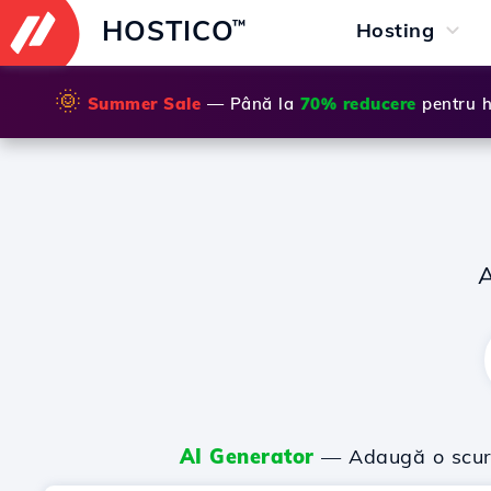
HOSTICO
™
Hosting
🌞
Summer Sale
— Până la
70% reducere
pentru h
AI Generator
— Adaugă o scurtă 