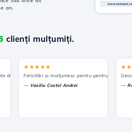
ace sau orice alt
pe an.
6
clienți mulțumiți.
★★★★★
★★★★
de Hostico. V-am recomandat și altor cunoștințe.
Felicitări și mulțumesc pentru pentru sprijinul acorda
Deocamdat
—
—
Vasiliu Costel Andrei
Radu L