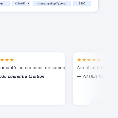
★
★★★★★
t !
ă, nu am nimic de comentat, ci doar de apreciat. Cu deos
Am făcut bine ca am ales 
—
aurentiu Cristian
ATTILA KOLES