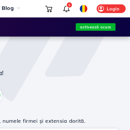
5
Blog
Login
activează acum
a!
 numele firmei și extensia dorită.