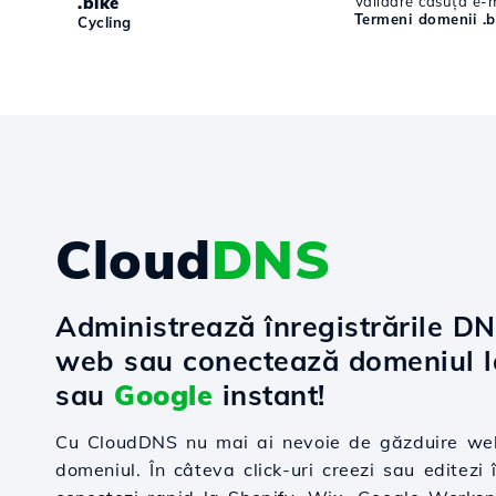
.bike
Validare căsuță e-m
Termeni domenii .b
Cycling
Cloud
DNS
Administrează înregistrările D
web sau conectează domeniul 
sau
Google
instant!
Cu CloudDNS nu mai ai nevoie de găzduire web
domeniul. În câteva click-uri creezi sau editezi î