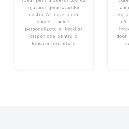
ideal pentru site-ul tău cu
care
ajutorul generatorului
.com
nostru AI, care oferă
.eu, 
sugestii unice,
că 
personalizate și imediat
înre
disponibile pentru o
doar
lansare fără efort!
c