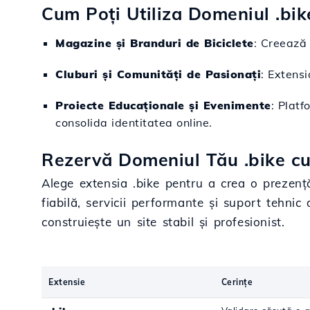
Cum Poți Utiliza Domeniul .bik
Magazine și Branduri de Biciclete
: Creează 
Cluburi și Comunități de Pasionați
: Extensi
Proiecte Educaționale și Evenimente
: Platf
consolida identitatea online.
Rezervă Domeniul Tău .bike cu
Alege extensia .bike pentru a crea o prezență
fiabilă, servicii performante și suport tehnic 
construiește un site stabil și profesionist.
Extensie
Cerințe