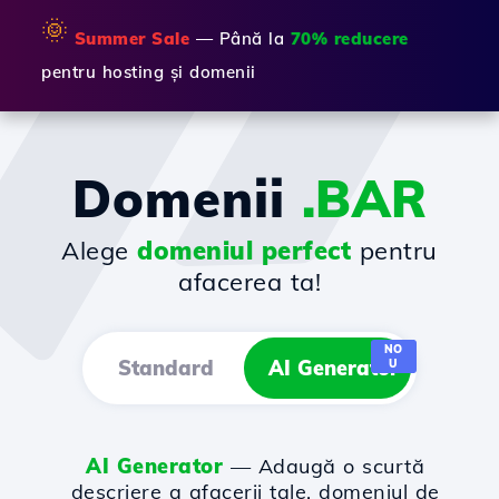
🌞
Summer Sale
— Până la
70% reducere
pentru hosting și domenii
Domenii
.BAR
Alege
domeniul perfect
pentru
afacerea ta!
NO
Standard
AI Generator
U
AI Generator
— Adaugă o scurtă
descriere a afacerii tale, domeniul de