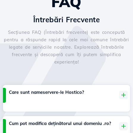
FAQ
Întrebări Frecvente
Secțiunea FAQ (Întrebări frecvente) este concepută
pentru a răspunde rapid la cele mai comune întrebări
legate de serviciile noastre. Explorează întrebările
frecvente și descoperă cum îți putem simplifica
experiența!
Care sunt nameservere-le Hostico?
Cum pot modifica deținătorul unui domeniu .ro?