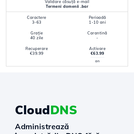
Validare căsuță e-mail
Termeni domenii .bar
Caractere
Perioadă
3-63
1-10 ani
Grație
Carantină
40 zile
-
Recuperare
Activare
€39.99
€63.99
an
Cloud
DNS
Administrează