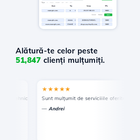
Alătură-te celor peste
51,847
clienți mulțumiți.
★★★★★
★
 tehnic prompt și eficient.
Sunt mulțumit de serviciiile oferite de Hosti
Fel
—
—
Andrei