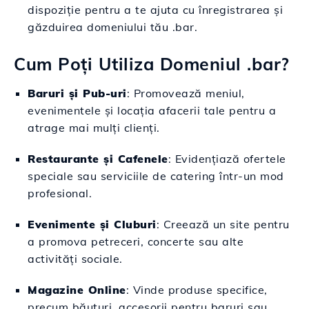
dispoziție pentru a te ajuta cu înregistrarea și
găzduirea domeniului tău .bar.
Cum Poți Utiliza Domeniul .bar?
Baruri și Pub-uri
: Promovează meniul,
evenimentele și locația afacerii tale pentru a
atrage mai mulți clienți.
Restaurante și Cafenele
: Evidențiază ofertele
speciale sau serviciile de catering într-un mod
profesional.
Evenimente și Cluburi
: Creează un site pentru
a promova petreceri, concerte sau alte
activități sociale.
Magazine Online
: Vinde produse specifice,
precum băuturi, accesorii pentru baruri sau