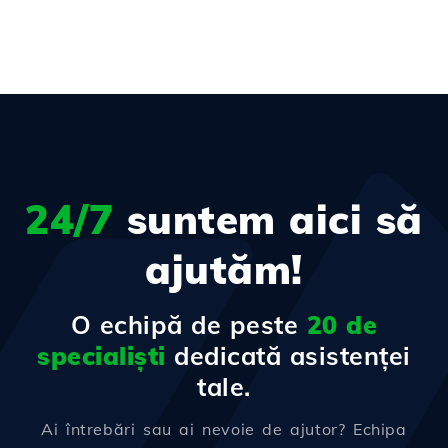
24/7
suntem aici să
ajutăm!
O echipă de peste
20 de
specialiști
dedicată asistenței
tale.
Ai întrebări sau ai nevoie de ajutor? Echipa