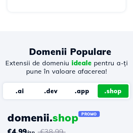
Domenii Populare
Extensii de domeniu
ideale
pentru a-ți
pune în valoare afacerea!
.ai
.dev
.app
.shop
domenii.
shop
PROMO
€4.99
€38.99
/an