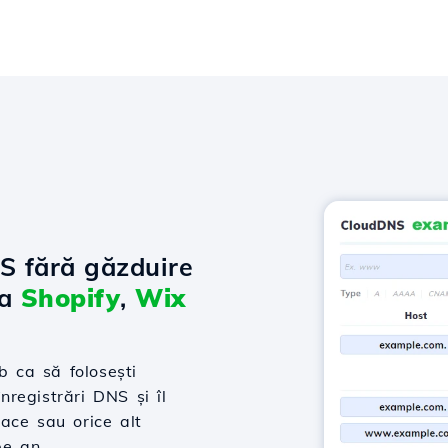
NS fără găzduire
la
Shopify
,
Wix
 ca să folosești
nregistrări DNS și îl
ace sau orice alt
pe an.