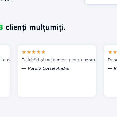
8
clienți mulțumiți.
★★★★★
★★★
 de Hostico. V-am recomandat și altor cunoștințe.
Felicitări și mulțumesc pentru pentru sprijinul acord
Deocamda
—
—
Vasiliu Costel Andrei
Radu L