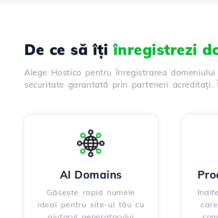
De ce să îți
înregistrezi 
Alege Hostico pentru înregistrarea domeniului
securitate garantată prin parteneri acreditați
AI Domains
Pro
Găsește rapid numele
Indif
ideal pentru site-ul tău cu
care
ajutorul generatorului
.com