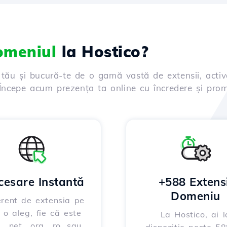
domeniul
la Hostico?
 tău și bucură-te de o gamă vastă de extensii, activ
. Începe acum prezența ta online cu încredere și prom
cesare Instantă
+588 Extensi
Domeniu
erent de extensia pe
 o aleg, fie că este
La Hostico, ai l
, .net, .org, .ro, sau