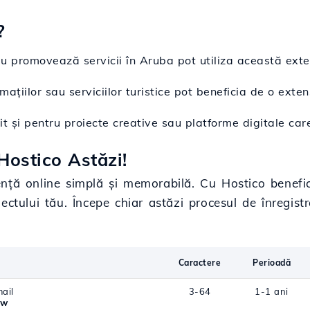
?
u promovează servicii în Aruba pot utiliza această exten
mațiilor sau serviciilor turistice pot beneficia de o exte
it și pentru proiecte creative sau platforme digitale care
ostico Astăzi!
ță online simplă și memorabilă. Cu Hostico beneficie
ctului tău. Începe chiar astăzi procesul de înregistr
Caractere
Perioadă
ail
3-64
1-1 ani
aw