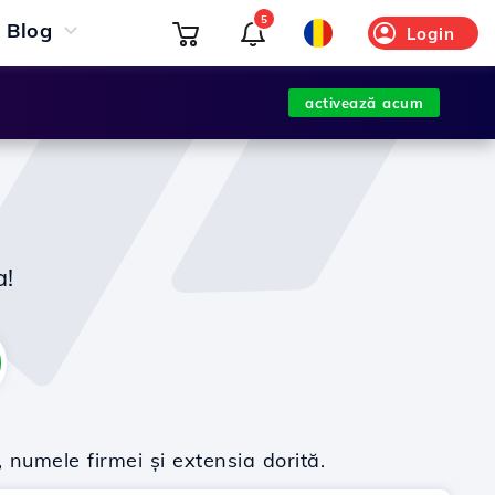
5
Blog
Login
activează acum
a!
 numele firmei și extensia dorită.