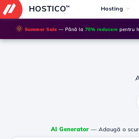
HOSTICO
™
Hosting
🌞
Summer Sale
— Până la
70% reducere
pentru h
AI Generator
— Adaugă o scurtă 