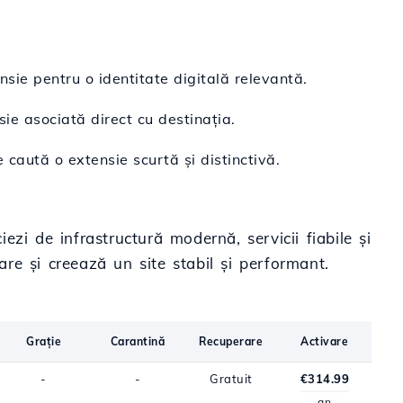
sie pentru o identitate digitală relevantă.
nsie asociată direct cu destinația.
 caută o extensie scurtă și distinctivă.
zi de infrastructură modernă, servicii fiabile și
are și creează un site stabil și performant.
Grație
Carantină
Recuperare
Activare
-
-
Gratuit
€314.99
an