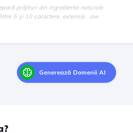
Generează Domenii AI
a?