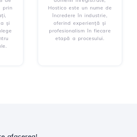
88 de
domenii înregistrate,
 prin
Hostico este un nume de
ți,
încredere în industrie,
ța și
oferind experiență și
alege
profesionalism în fiecare
ntru
etapă a procesului.
le.
re afacerea!