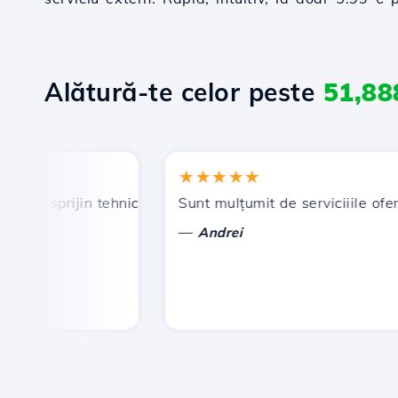
Alătură-te celor peste
51,88
★★★★★
n, sprijin tehnic prompt și eficient.
Sunt mulțumit de serviciiile oferite
—
Andrei