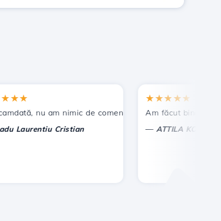
★★
★★★★★
at !
tă, nu am nimic de comentat, ci doar de apreciat. Cu deos
Am făcut bine ca am ales
—
aurentiu Cristian
ATTILA KOLES