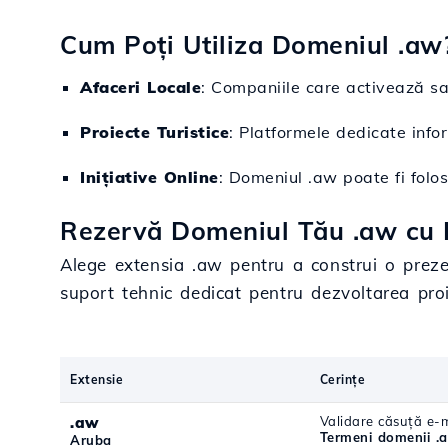
Cum Poți Utiliza Domeniul .aw
Afaceri Locale
: Companiile care activează sa
Proiecte Turistice
: Platformele dedicate infor
Inițiative Online
: Domeniul .aw poate fi folos
Rezervă Domeniul Tău .aw cu H
Alege extensia .aw pentru a construi o prezen
suport tehnic dedicat pentru dezvoltarea proie
Extensie
Cerințe
.aw
Validare căsuță e-m
Termeni domenii .
Aruba