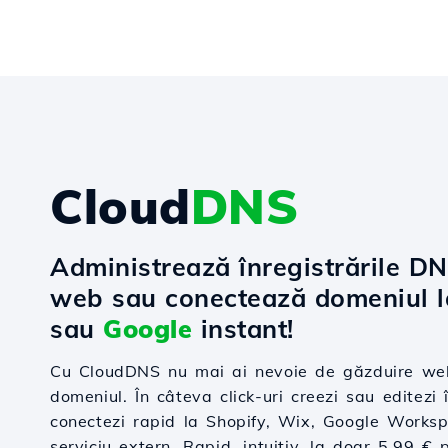
Cloud
DNS
Administrează înregistrările D
web sau conectează domeniul 
sau
Google
instant!
Cu CloudDNS nu mai ai nevoie de găzduire web
domeniul. În câteva click-uri creezi sau editezi î
conectezi rapid la Shopify, Wix, Google Worksp
serviciu extern. Rapid, intuitiv, la doar 5.99 € 