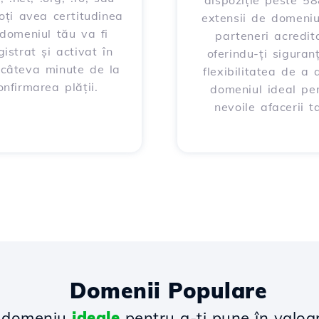
dispoziție peste 5
poți avea certitudinea
extensii de domeniu
domeniul tău va fi
parteneri acredita
gistrat și activat în
oferindu-ți siguran
 câteva minute de la
flexibilitatea de a 
onfirmarea plății.
domeniul ideal pe
nevoile afacerii ta
Domenii Populare
e domeniu
ideale
pentru a-ți pune în valoa