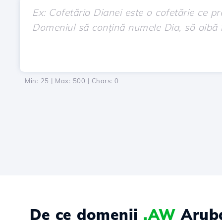
Min: 25 | Max: 500 | Chars:
0
De ce domenii
.AW
Arub