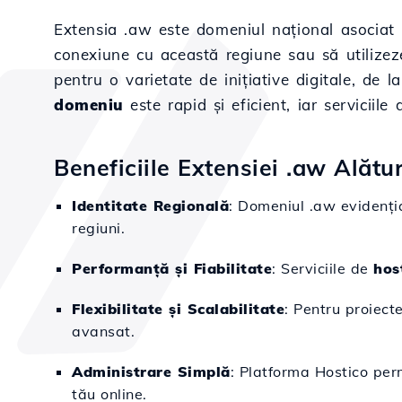
Extensia .aw este domeniul național asociat 
conexiune cu această regiune sau să utilizeze
pentru o varietate de inițiative digitale, de
domeniu
este rapid și eficient, iar serviciile
Beneficiile Extensiei .aw Alătu
Identitate Regională
: Domeniul .aw evidenția
regiuni.
Performanță și Fiabilitate
: Serviciile de
hos
Flexibilitate și Scalabilitate
: Pentru proiect
avansat.
Administrare Simplă
: Platforma Hostico perm
tău online.