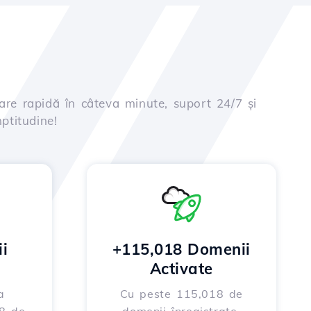
are rapidă în câteva minute, suport 24/7 și
ptitudine!
i
+115,018 Domenii
Activate
a
Cu peste 115,018 de