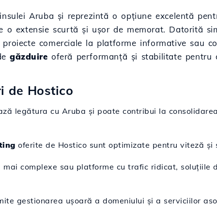
insulei Aruba și reprezintă o opțiune excelentă pent
 o extensie scurtă și ușor de memorat. Datorită simp
 la proiecte comerciale la platforme informative sau 
 de
găzduire
oferă performanță și stabilitate pentru d
ri de Hostico
ză legătura cu Aruba și poate contribui la consolidarea 
ting
oferite de Hostico sunt optimizate pentru viteză și s
e mai complexe sau platforme cu trafic ridicat, soluțiile
ite gestionarea ușoară a domeniului și a serviciilor aso