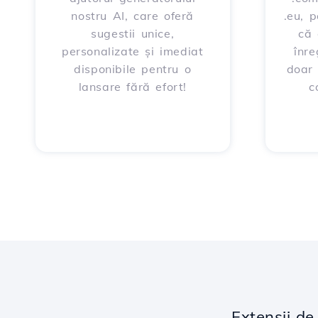
nostru AI, care oferă
.eu, 
sugestii unice,
că 
personalizate și imediat
înre
disponibile pentru o
doar
lansare fără efort!
c
Extensii d