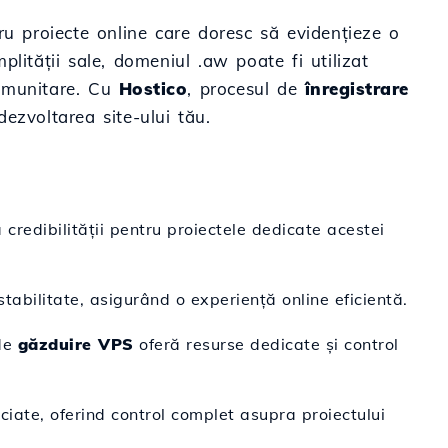
ru proiecte online care doresc să evidențieze o
lității sale, domeniul .aw poate fi utilizat
comunitare. Cu
Hostico
, procesul de
înregistrare
ezvoltarea site-ului tău.
credibilității pentru proiectele dedicate acestei
tabilitate, asigurând o experiență online eficientă.
 de
găzduire VPS
oferă resurse dedicate și control
ciate, oferind control complet asupra proiectului