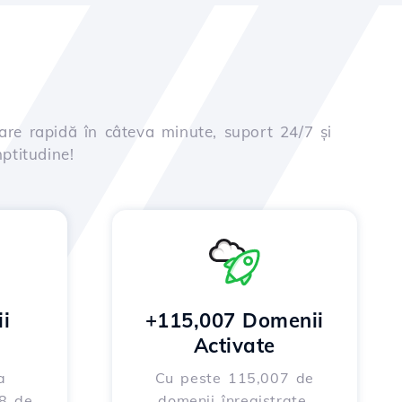
are rapidă în câteva minute, suport 24/7 și
ptitudine!
i
+115,007 Domenii
Activate
a
Cu peste 115,007 de
88 de
domenii înregistrate,