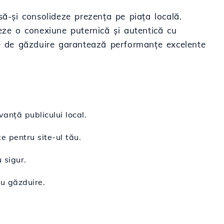
 să-și consolideze prezența pe piața locală.
eze o conexiune puternică și autentică cu
stre de găzduire garantează performanțe excelente
vanță publicului local.
te pentru site-ul tău.
 sigur.
au găzduire.