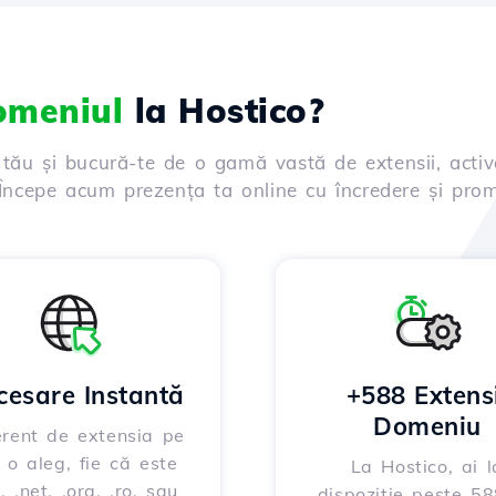
domeniul
la Hostico?
 tău și bucură-te de o gamă vastă de extensii, activ
. Începe acum prezența ta online cu încredere și prom
cesare Instantă
+588 Extensi
Domeniu
erent de extensia pe
 o aleg, fie că este
La Hostico, ai l
, .net, .org, .ro, sau
dispoziție peste 5