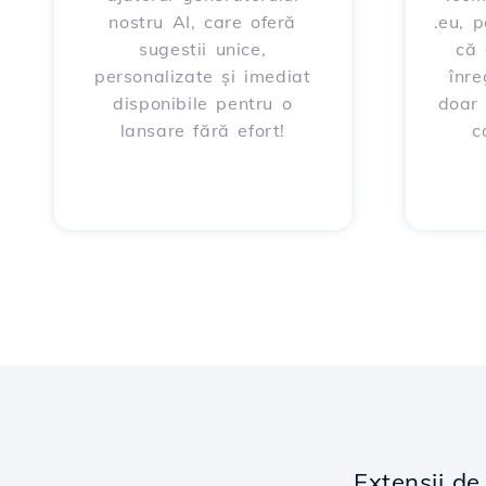
nostru AI, care oferă
.eu, 
sugestii unice,
că 
personalizate și imediat
înre
disponibile pentru o
doar
lansare fără efort!
c
Extensii d