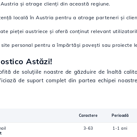
Austria și atrage clienți din această regiune.
zență locală în Austria pentru a atrage parteneri și clien
e pieței austriece și oferă conținut relevant utilizatorilo
 site personal pentru a împărtăși povești sau proiecte l
ostico Astăzi!
ofită de soluțiile noastre de găzduire de înaltă calita
ficiază de suport complet din partea echipei noastr
Caractere
Perioadă
ail
3-63
1-1 ani
t