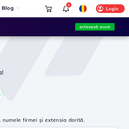
5
Blog
Login
activează acum
a!
 numele firmei și extensia dorită.