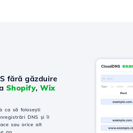
NS fără găzduire
la
Shopify
,
Wix
 ca să folosești
nregistrări DNS și îl
ace sau orice alt
pe an.