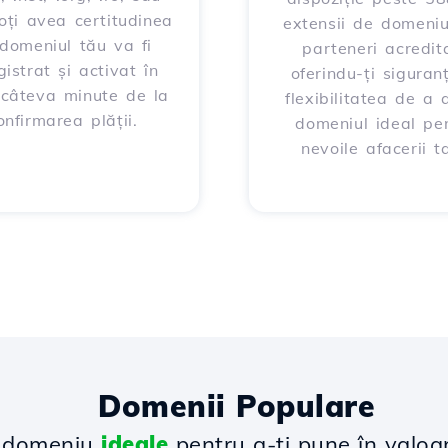
poți avea certitudinea
extensii de domeniu
domeniul tău va fi
parteneri acredita
gistrat și activat în
oferindu-ți siguran
 câteva minute de la
flexibilitatea de a 
onfirmarea plății.
domeniul ideal pe
nevoile afacerii ta
Domenii Populare
e domeniu
ideale
pentru a-ți pune în valoa