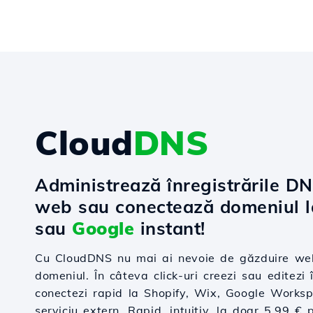
Cloud
DNS
Administrează înregistrările D
web sau conectează domeniul 
sau
Google
instant!
Cu CloudDNS nu mai ai nevoie de găzduire web
domeniul. În câteva click-uri creezi sau editezi î
conectezi rapid la Shopify, Wix, Google Worksp
serviciu extern. Rapid, intuitiv, la doar 5.99 € 