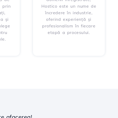
 prin
Hostico este un nume de
ți,
încredere în industrie,
ța și
oferind experiență și
alege
profesionalism în fiecare
ntru
etapă a procesului.
le.
re afacerea!