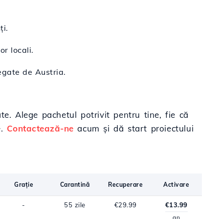
ți.
r locali.
egate de Austria.
te. Alege pachetul potrivit pentru tine, fie că
e.
Contactează-ne
acum și dă start proiectului
Grație
Carantină
Recuperare
Activare
-
55 zile
€29.99
€13.99
an