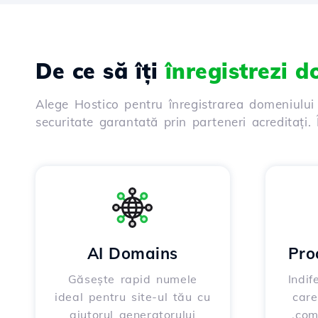
De ce să îți
înregistrezi 
Alege Hostico pentru înregistrarea domeniului
securitate garantată prin parteneri acreditați
AI Domains
Pro
Găsește rapid numele
Indif
ideal pentru site-ul tău cu
care
ajutorul generatorului
.com