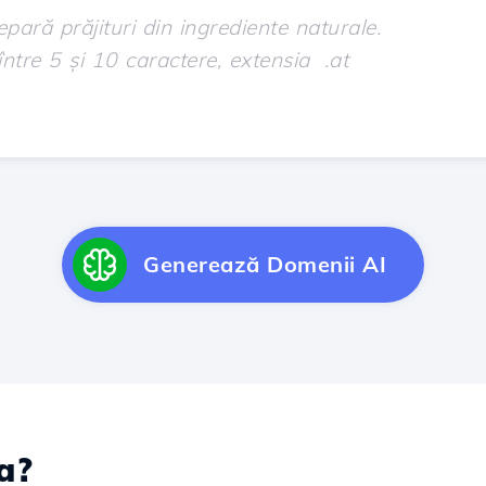
Generează Domenii AI
a?