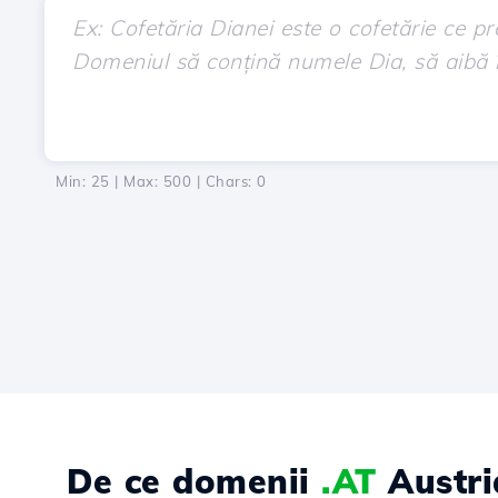
Min: 25 | Max: 500 | Chars:
0
De ce domenii
.AT
Austri