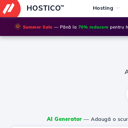
HOSTICO
™
Hosting
🌞
Summer Sale
— Până la
70% reducere
pentru h
AI Generator
— Adaugă o scurtă 