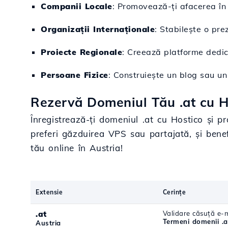
Companii Locale
: Promovează-ți afacerea în 
Organizații Internaționale
: Stabilește o pre
Proiecte Regionale
: Creează platforme dedicat
Persoane Fizice
: Construiește un blog sau un
Rezervă Domeniul Tău .at cu H
Înregistrează-ți domeniul .at cu Hostico și pr
preferi găzduirea VPS sau partajată, și bene
tău online în Austria!
Extensie
Cerințe
.at
Validare căsuță e-m
Termeni domenii .a
Austria