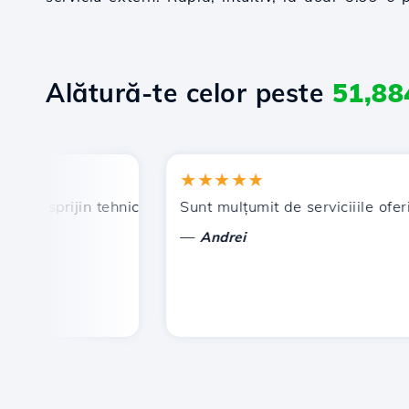
Alătură-te celor peste
51,88
★★★★★
, sprijin tehnic prompt și eficient.
Sunt mulțumit de serviciiile oferite 
—
Andrei