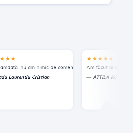
★
★★★★★
t !
ă, nu am nimic de comentat, ci doar de apreciat. Cu deos
Am făcut bine ca am ales
—
aurentiu Cristian
ATTILA KOLES