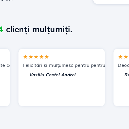
4
clienți mulțumiți.
★★★★★
★★★★
de Hostico. V-am recomandat și altor cunoștințe.
Felicitări și mulțumesc pentru pentru sprijinul acorda
Deocamdat
—
—
Vasiliu Costel Andrei
Radu L