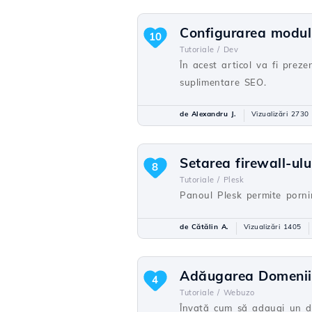
Configurarea modul
10
Tutoriale /
Dev
În acest articol va fi prez
suplimentare SEO.
de Alexandru J.
Vizualizări 2730
Setarea firewall-ul
8
Tutoriale /
Plesk
Panoul Plesk permite pornir
de Cătălin A.
Vizualizări 1405
Adăugarea Domeniil
4
Tutoriale /
Webuzo
Învață cum să adaugi un do