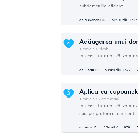
subdomeniile eficient.
de Alexandru R.
Vizualizări 1616
Adăugarea unui dom
4
Tutoriale /
Plesk
În acest tutorial vă vom a
de Florin P.
Vizualizări 1522
Aplicarea cupoanel
3
Tutoriale /
Commercial
În acest tutorial vă vom e
sau pe proforma din cont.
de Mark D.
Vizualizări 1979