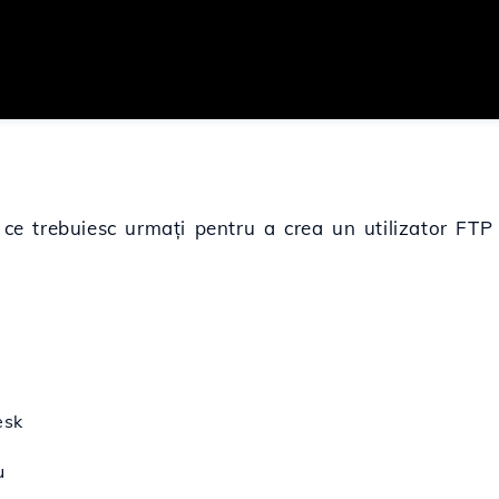
i ce trebuiesc urmați pentru a crea un utilizator FTP
esk
u