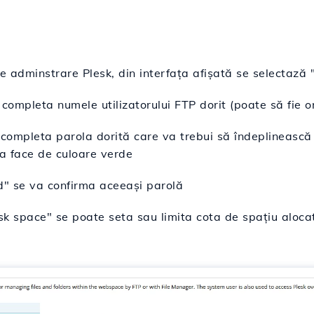
e adminstrare Plesk, din interfața afișată se selectaz
ompleta numele utilizatorului FTP dorit (poate să fie o
completa parola dorită care va trebui să îndeplineasc
va face de culoare verde
d
" se va confirma aceeași parolă
k space" se poate seta sau limita cota de spațiu alocată