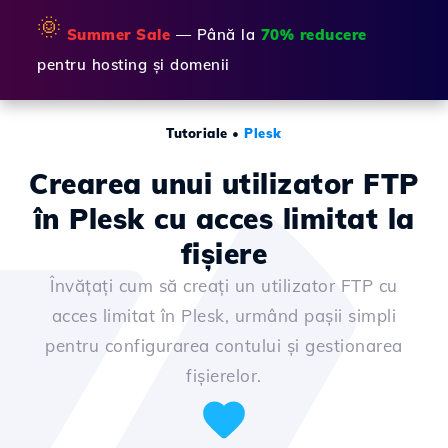
🌞
Summer Sale
— Până la
70% reducere
pentru hosting și domenii
Tutoriale
•
Plesk
Crearea unui utilizator FTP
în Plesk cu acces limitat la
fişiere
Învățați cum să creați un utilizator FTP cu
acces limitat în Plesk, urmând pașii simpli
pentru configurarea contului și gestionarea
fișierelor.