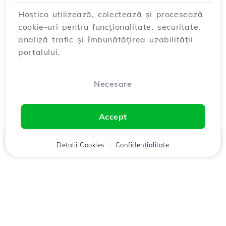
Hostico utilizează, colectează și procesează
cookie-uri pentru funcționalitate, securitate,
analiză trafic și îmbunătățirea uzabilității
portalului.
Necesare
Accept
Acasă
Detalii Cookies
Client
Coș
Confidențialitate
Chat
Meniu
Descarcă aplicația
Hostico