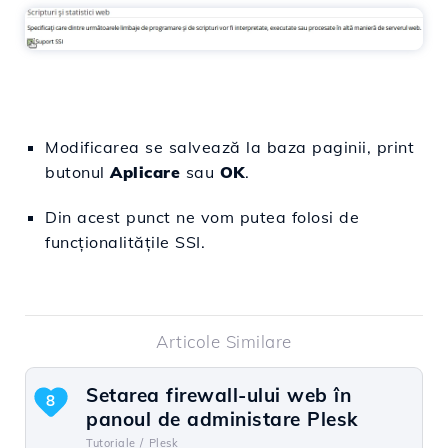
Modificarea se salvează la baza paginii, print
butonul
Aplicare
sau
OK
.
Din acest punct ne vom putea folosi de
funcționalitățile SSI.
Articole Similare
Setarea firewall-ului web în
8
panoul de administare Plesk
Tutoriale /
Plesk