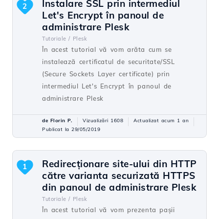
Instalare SSL prin intermediul
2
Let's Encrypt în panoul de
administrare Plesk
Tutoriale /
Plesk
În acest tutorial vă vom arăta cum se
instalează certificatul de securitate/SSL
(Secure Sockets Layer certificate) prin
intermediul Let's Encrypt în panoul de
administrare Plesk
de Florin P.
Vizualizări 1608
Actualizat acum 1 an
Publicat la 29/05/2019
Redirecționare site-ului din HTTP
1
către varianta securizată HTTPS
din panoul de administrare Plesk
Tutoriale /
Plesk
În acest tutorial vă vom prezenta pașii