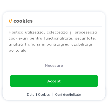
//
cookies
Hostico utilizează, colectează și procesează
cookie-uri pentru funcționalitate, securitate,
analiză trafic și îmbunătățirea uzabilității
portalului.
Necesare
Accept
Acasă
Detalii Cookies
Client
Coș
Confidențialitate
Chat
Meniu