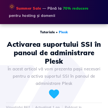
🌞
Summer Sale
— Până la
70% reducere
pentru hosting și domenii
Tutoriale
•
Plesk
Activarea suportului SSI în
panoul de administrare
Plesk
În acest articol vă vom prezenta pașii necesari
pentru a activa suportul SSI în panoul de
administrare Plesk
Vizualizări 862
Actualizat 1 an
Publicat la