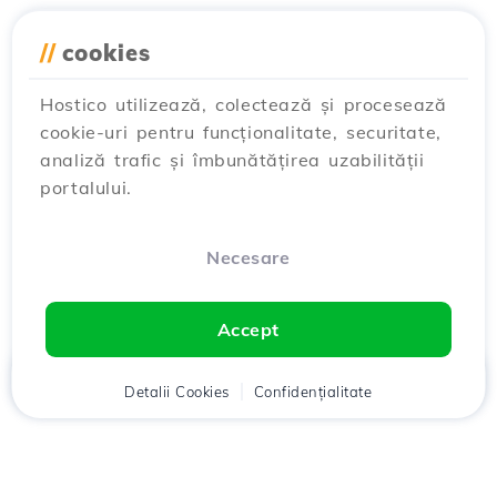
//
cookies
Hostico utilizează, colectează și procesează
cookie-uri pentru funcționalitate, securitate,
analiză trafic și îmbunătățirea uzabilității
portalului.
Necesare
Accept
Acasă
Detalii Cookies
Client
Coș
Confidențialitate
Chat
Meniu