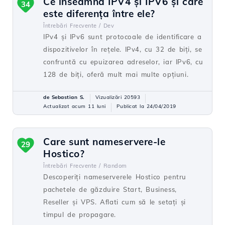
Ce înseamnă IPV4 și IPV6 și care
34
este diferența între ele?
Întrebări Frecvente /
Dev
IPv4 și IPv6 sunt protocoale de identificare a
dispozitivelor în rețele. IPv4, cu 32 de biți, se
confruntă cu epuizarea adreselor, iar IPv6, cu
128 de biți, oferă mult mai multe opțiuni.
de Sebastian S.
Vizualizări 20593
Actualizat acum 11 luni
Publicat la 24/04/2019
Care sunt nameservere-le
29
Hostico?
Întrebări Frecvente /
Random
Descoperiți nameserverele Hostico pentru
pachetele de găzduire Start, Business,
Reseller și VPS. Aflati cum să le setați și
timpul de propagare.