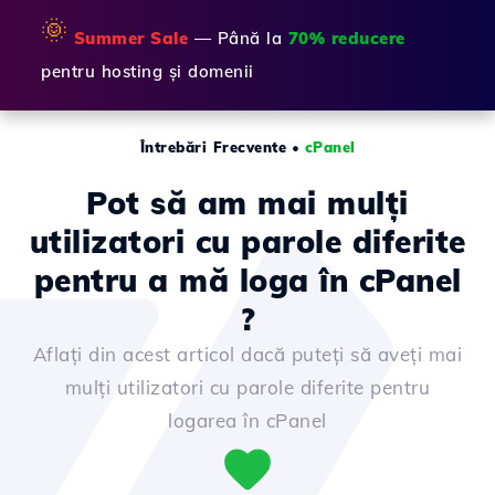
🌞
Summer Sale
— Până la
70% reducere
pentru hosting și domenii
Întrebări Frecvente
•
cPanel
Pot să am mai mulți
utilizatori cu parole diferite
pentru a mă loga în cPanel
?
Aflați din acest articol dacă puteți să aveți mai
mulți utilizatori cu parole diferite pentru
logarea în cPanel