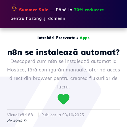
🌞
Summer Sale
— Până la
70% reducere
pentru hosting și domenii
Întrebări Frecvente
•
Apps
n8n se instalează automat?
Descoperă cum n8n se instalează automat la
Hostico, fără configurări manuale, oferind acces
direct din browser pentru crearea fluxurilor de
lucru.
Vizualizări 881
Publicat la 03/10/2025
de Mark D.