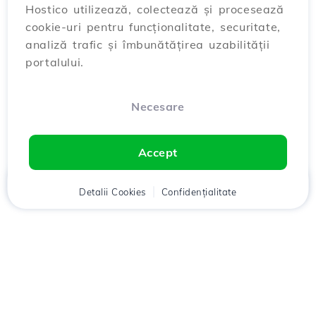
Hostico utilizează, colectează și procesează
cookie-uri pentru funcționalitate, securitate,
analiză trafic și îmbunătățirea uzabilității
portalului.
Necesare
Accept
Acasă
Detalii Cookies
Client
Coș
Confidențialitate
Chat
Meniu
Descarcă aplicația
Hostico