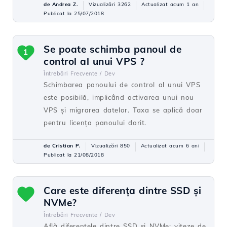
de Andrea Z.
Vizualizări 3262
Actualizat acum 1 an
Publicat la 25/07/2018
Se poate schimba panoul de
1
control al unui VPS ?
Întrebări Frecvente /
Dev
Schimbarea panoului de control al unui VPS
este posibilă, implicând activarea unui nou
VPS și migrarea datelor. Taxa se aplică doar
pentru licența panoului dorit.
de Cristian P.
Vizualizări 850
Actualizat acum 6 ani
Publicat la 21/08/2018
Care este diferența dintre SSD și
NVMe?
Întrebări Frecvente /
Dev
Află diferențele dintre SSD și NVMe: viteze de