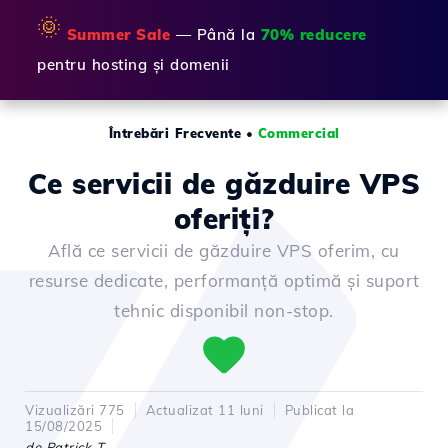
🌞
Summer Sale
— Până la
70% reducere
pentru hosting și domenii
Întrebări Frecvente
•
Commercial
Ce servicii de găzduire VPS
oferiți?
Află ce servicii de găzduire VPS oferim, cu
resurse dedicate, performanță optimă și suport
tehnic disponibil non-stop.
Vizualizări 775
Actualizat 11 luni
Publicat la
15/08/2025
de Patrick T.