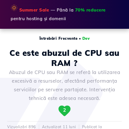
🌞
Summer Sale
— Până la
70% reducere
pentru hosting și domenii
Întrebări Frecvente
•
Dev
Ce este abuzul de CPU sau
RAM ?
Abuzul de CPU sau RAM se referă la utilizarea
excesivă a resurselor, afectând performanța
serviciilor pe servere partajate. Intervenția
tehnică este adesea necesară.
2
Vizualizări 896
Actualizat 11 luni
Publicat la