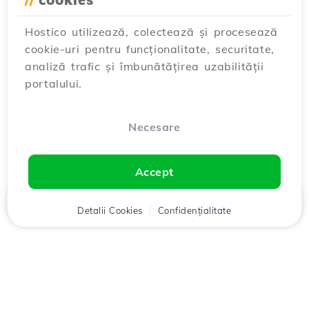
Hostico utilizează, colectează și procesează
cookie-uri pentru funcționalitate, securitate,
analiză trafic și îmbunătățirea uzabilității
portalului.
Necesare
Accept
Acasă
Detalii Cookies
Client
Coș
Confidențialitate
Chat
Meniu
Descarcă aplicația