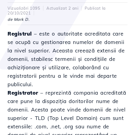
Vizualizări 1095
Actualizat 2 ani
Publicat la
20/10/2021
de Mark D.
Registrul
– este o autoritate acreditata care
se ocupă cu gestionarea numelor de domenii
la nivel superior. Aceasta creează extensii de
domenii, stabilesc termenii și condițiile de
achiziționare și utilizare, colaborând cu
registratorii pentru a le vinde mai departe
publicului.
Registrator
– reprezintă compania acreditată
care pune la dispoziția doritorilor nume de
domenii. Acesta poate vinde domenii de nivel
superior - TLD (Top Level Domain) cum sunt
extensiile: .com, .net, .org sau nume de
domenii de nivel superior reprezentând un