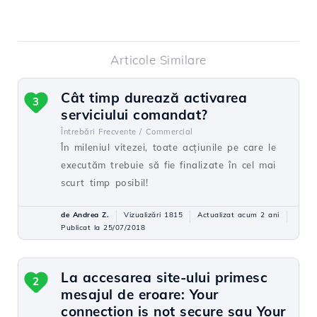
Articole Similare
Cât timp durează activarea
3
serviciului comandat?
Întrebări Frecvente /
Commercial
În mileniul vitezei, toate acțiunile pe care le
executăm trebuie să fie finalizate în cel mai
scurt timp posibil!
de Andrea Z.
Vizualizări 1815
Actualizat acum 2 ani
Publicat la 25/07/2018
La accesarea site-ului primesc
2
mesajul de eroare: Your
connection is not secure sau Your