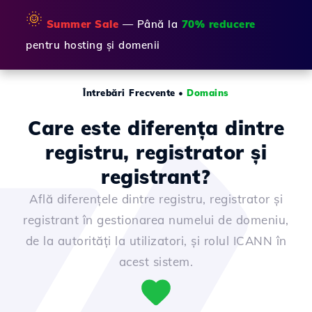
🌞
Summer Sale
— Până la
70% reducere
pentru hosting și domenii
Întrebări Frecvente
•
Domains
Care este diferența dintre
registru, registrator și
registrant?
Află diferențele dintre registru, registrator și
registrant în gestionarea numelui de domeniu,
de la autorități la utilizatori, și rolul ICANN în
acest sistem.