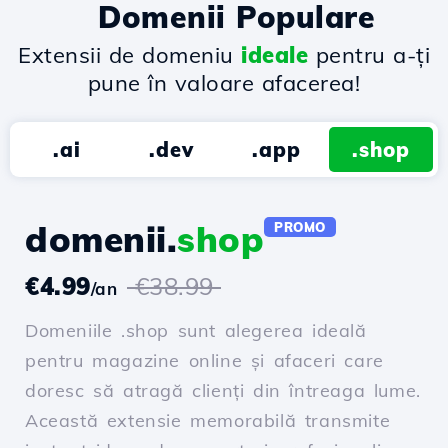
Domenii Populare
Extensii de domeniu
ideale
pentru a-ți
pune în valoare afacerea!
.ai
.dev
.app
.shop
domenii.
shop
PROMO
€4.99
€38.99
/an
Domeniile .shop sunt alegerea ideală
pentru magazine online și afaceri care
doresc să atragă clienți din întreaga lume.
Această extensie memorabilă transmite