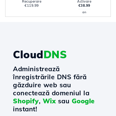
Recuperare
Activare
€119.99
€38.99
an
Cloud
DNS
Administrează
înregistrările DNS fără
găzduire web sau
conectează domeniul la
Shopify
,
Wix
sau
Google
instant!