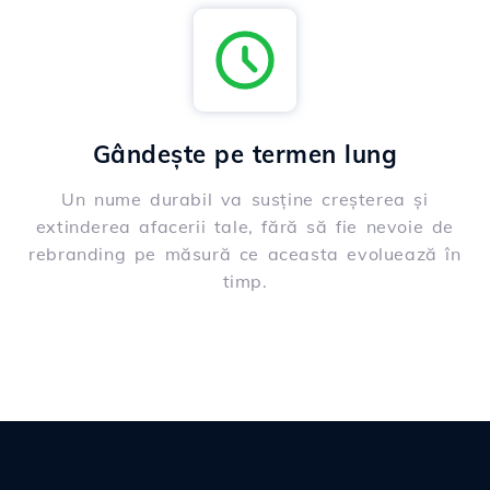
Gândește pe termen lung
Un nume durabil va susține creșterea și
extinderea afacerii tale, fără să fie nevoie de
rebranding pe măsură ce aceasta evoluează în
timp.