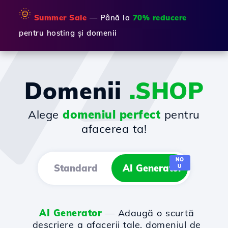
🌞
Summer Sale
— Până la
70% reducere
pentru hosting și domenii
Domenii
.SHOP
Alege
domeniul perfect
pentru
afacerea ta!
NO
Standard
AI Generator
U
AI Generator
— Adaugă o scurtă
descriere a afacerii tale, domeniul de