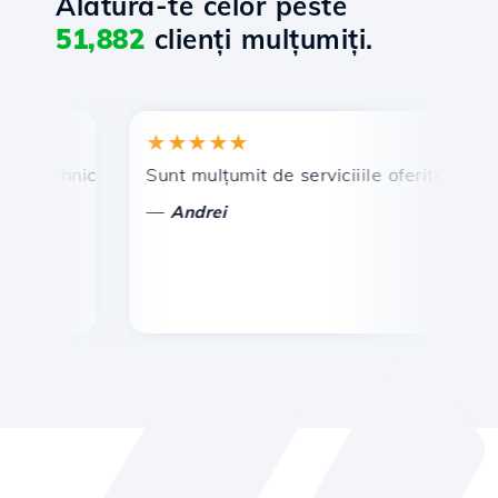
Alătură-te celor peste
51,882
clienți mulțumiți.
★★★★★
★
 tehnic prompt și eficient.
Sunt mulțumit de serviciiile oferite de Hostic
Fel
—
—
Andrei