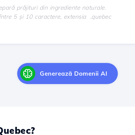
Generează Domenii AI
uebec?