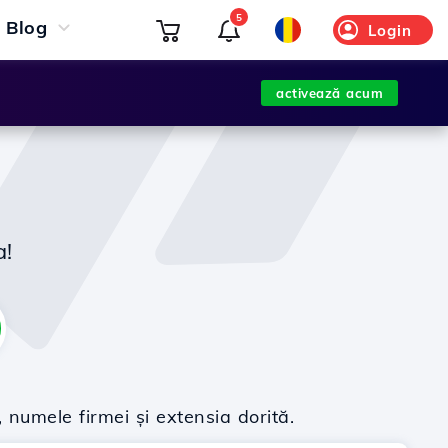
5
Blog
Login
activează acum
a!
 numele firmei și extensia dorită.