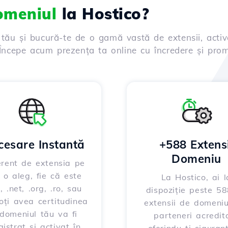
domeniul
la Hostico?
 tău și bucură-te de o gamă vastă de extensii, activ
. Începe acum prezența ta online cu încredere și prom
cesare Instantă
+588 Extensi
Domeniu
erent de extensia pe
 o aleg, fie că este
La Hostico, ai l
, .net, .org, .ro, sau
dispoziție peste 5
poți avea certitudinea
extensii de domeniu
domeniul tău va fi
parteneri acredita
gistrat și activat în