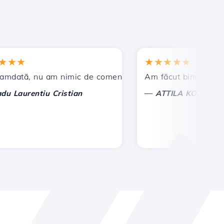
★
★★★★★
t !
, nu am nimic de comentat, ci doar de apreciat. Cu deose
Am făcut bine ca am ales 
—
urentiu Cristian
ATTILA KOLES