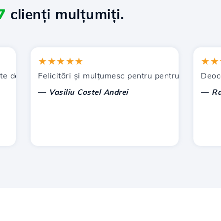
7
clienți mulțumiți.
★★★★★
★★★★
de Hostico. V-am recomandat și altor cunoștințe.
Felicitări și mulțumesc pentru pentru sprijinul acorda
Deocamdată
—
—
Vasiliu Costel Andrei
Radu La