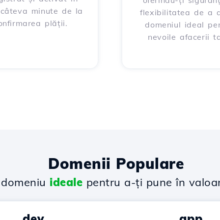
oferindu-ți siguran
 câteva minute de la
flexibilitatea de a 
onfirmarea plății.
domeniul ideal pe
nevoile afacerii ta
Domenii Populare
e domeniu
ideale
pentru a-ți pune în valoa
.dev
.app