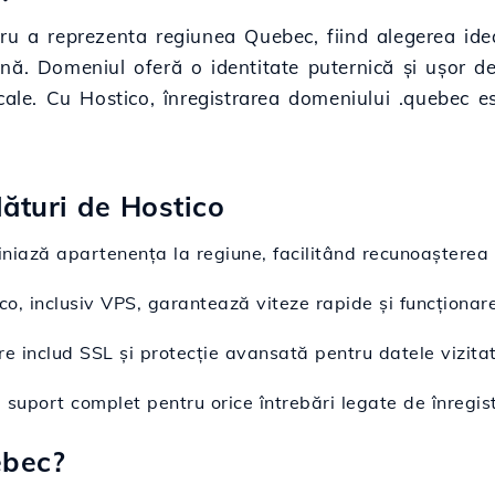
u a reprezenta regiunea Quebec, fiind alegerea ideal
nă. Domeniul oferă o identitate puternică și ușor d
cale. Cu Hostico, înregistrarea domeniului .quebec es
lături de Hostico
niază apartenența la regiune, facilitând recunoașterea și
co, inclusiv VPS, garantează viteze rapide și funcționare
e includ SSL și protecție avansată pentru datele vizitato
ă suport complet pentru orice întrebări legate de înregi
ebec?