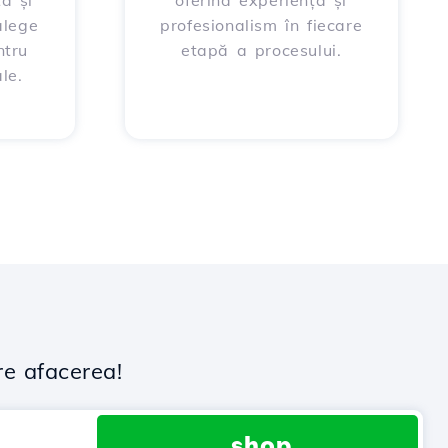
ța și
oferind experiență și
alege
profesionalism în fiecare
ntru
etapă a procesului.
le.
re afacerea!
.shop