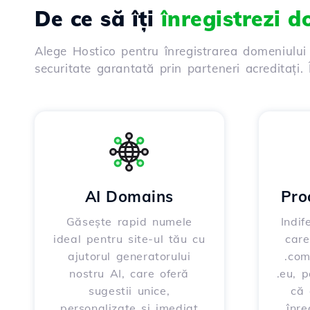
De ce să îți
înregistrezi 
Alege Hostico pentru înregistrarea domeniului
securitate garantată prin parteneri acreditați
AI Domains
Pro
Găsește rapid numele
Indif
ideal pentru site-ul tău cu
care
ajutorul generatorului
.com
nostru AI, care oferă
.eu, 
sugestii unice,
că 
personalizate și imediat
înre