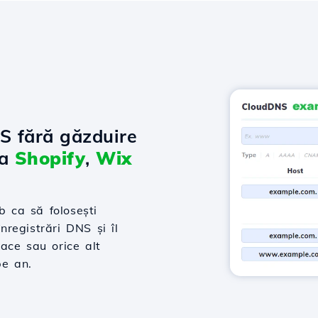
NS fără găzduire
la
Shopify
,
Wix
 ca să folosești
nregistrări DNS și îl
ace sau orice alt
pe an.