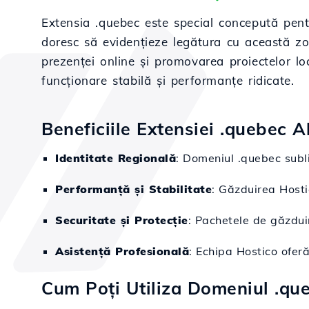
Extensia .quebec este special concepută pentr
doresc să evidențieze legătura cu această zo
prezenței online și promovarea proiectelor lo
funcționare stabilă și performanțe ridicate.
Beneficiile Extensiei .quebec A
Identitate Regională
: Domeniul .quebec subli
Performanță și Stabilitate
: Găzduirea Hosti
Securitate și Protecție
: Pachetele de găzduir
Asistență Profesională
: Echipa Hostico ofer
Cum Poți Utiliza Domeniul .qu