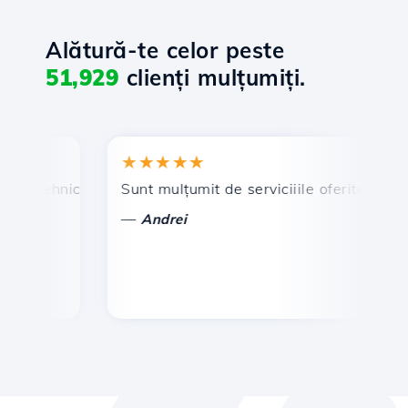
Alătură-te celor peste
51,929
clienți mulțumiți.
★★★★★
★
 tehnic prompt și eficient.
Sunt mulțumit de serviciiile oferite de Hosti
Fel
—
—
Andrei