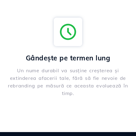
Gândește pe termen lung
Un nume durabil va susține creșterea și
extinderea afacerii tale, fără să fie nevoie de
rebranding pe măsură ce aceasta evoluează în
timp.