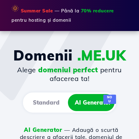
🌞
Summer Sale
— Până la
70% reducere
pentru hosting și domenii
Domenii
.ME.UK
Alege
domeniul perfect
pentru
afacerea ta!
NO
Standard
AI Generator
U
AI Generator
— Adaugă o scurtă
descriere a afacerii tale, domeniul de