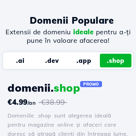
Domenii Populare
Extensii de domeniu
ideale
pentru a-ți
pune în valoare afacerea!
.ai
.dev
.app
.shop
domenii.
shop
PROMO
€4.99
€38.99
/an
Domeniile .shop sunt alegerea ideală
pentru magazine online și afaceri care
doresc să atragă clienți din întreaga lume.