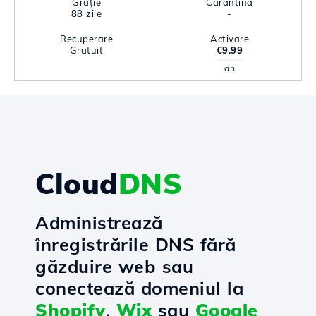
Grație
Carantină
88 zile
-
Recuperare
Activare
Gratuit
€9.99
an
Cloud
DNS
Administrează
înregistrările DNS fără
găzduire web sau
conectează domeniul la
Shopify
,
Wix
sau
Google