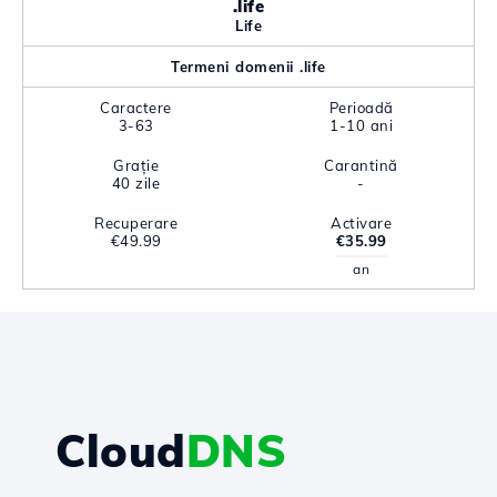
.life
Life
Termeni domenii .life
Caractere
Perioadă
3-63
1-10 ani
Grație
Carantină
40 zile
-
Recuperare
Activare
€49.99
€35.99
an
Cloud
DNS