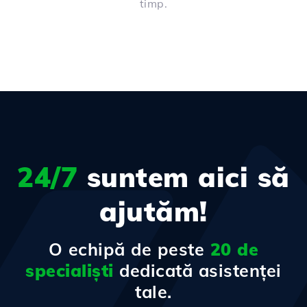
timp.
24/7
suntem aici să
ajutăm!
O echipă de peste
20 de
specialiști
dedicată asistenței
tale.