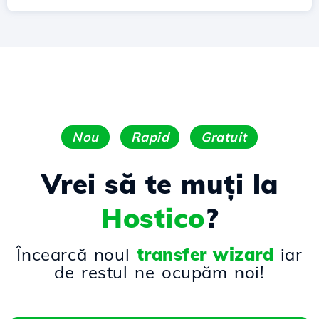
Nou
Rapid
Gratuit
Vrei să te muți la
Hostico
?
Încearcă noul
transfer wizard
iar
de restul ne ocupăm noi!