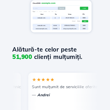
Alătură-te celor peste
51,900
clienți mulțumiți.
★★★★★
★
 tehnic prompt și eficient.
Sunt mulțumit de serviciiile oferite de Hostic
Fel
—
—
Andrei