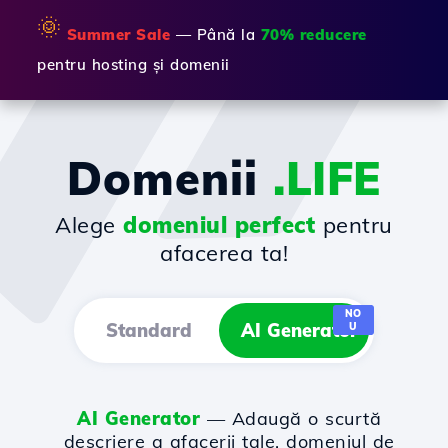
🌞
Summer Sale
— Până la
70% reducere
pentru hosting și domenii
Domenii
.LIFE
Alege
domeniul perfect
pentru
afacerea ta!
NO
Standard
AI Generator
U
AI Generator
— Adaugă o scurtă
descriere a afacerii tale, domeniul de