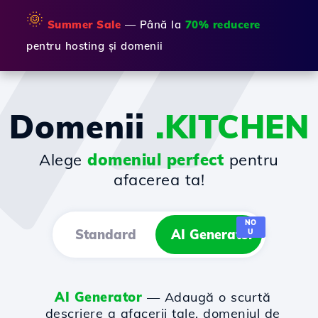
🌞
Summer Sale
— Până la
70% reducere
pentru hosting și domenii
Domenii
.KITCHEN
Alege
domeniul perfect
pentru
afacerea ta!
NO
Standard
AI Generator
U
AI Generator
— Adaugă o scurtă
descriere a afacerii tale, domeniul de