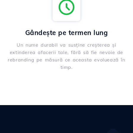
Gândește pe termen lung
Un nume durabil va susține creșterea și
extinderea afacerii tale, fără să fie nevoie de
rebranding pe măsură ce aceasta evoluează în
timp.