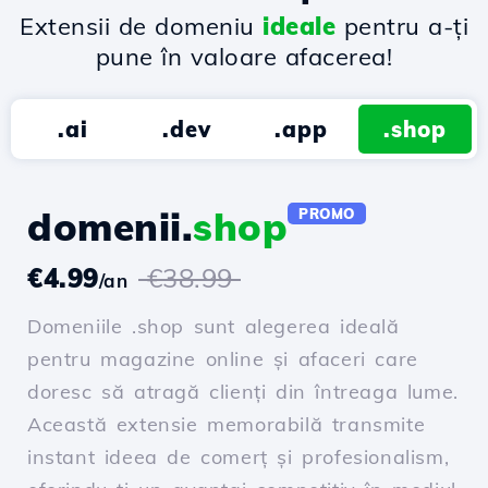
Extensii de domeniu
ideale
pentru a-ți
pune în valoare afacerea!
.ai
.dev
.app
.shop
domenii.
shop
PROMO
€4.99
€38.99
/an
Domeniile .shop sunt alegerea ideală
pentru magazine online și afaceri care
doresc să atragă clienți din întreaga lume.
Această extensie memorabilă transmite
instant ideea de comerț și profesionalism,