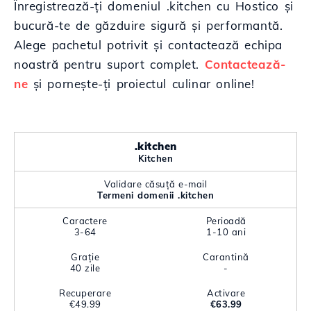
Înregistrează-ți domeniul .kitchen cu Hostico și
bucură-te de găzduire sigură și performantă.
Alege pachetul potrivit și contactează echipa
noastră pentru suport complet.
Contactează-
ne
și pornește-ți proiectul culinar online!
.kitchen
Kitchen
Validare căsuță e-mail
Termeni domenii .kitchen
Caractere
Perioadă
3-64
1-10 ani
Grație
Carantină
40 zile
-
Recuperare
Activare
€49.99
€63.99