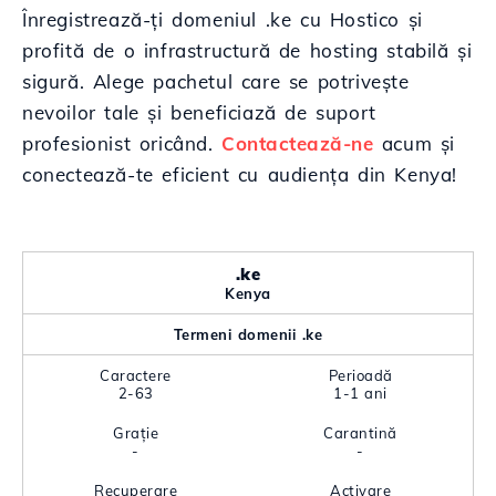
Înregistrează-ți domeniul .ke cu Hostico și
profită de o infrastructură de hosting stabilă și
sigură. Alege pachetul care se potrivește
nevoilor tale și beneficiază de suport
profesionist oricând.
Contactează-ne
acum și
conectează-te eficient cu audiența din Kenya!
.ke
Kenya
Termeni domenii .ke
Caractere
Perioadă
2-63
1-1 ani
Grație
Carantină
-
-
Recuperare
Activare