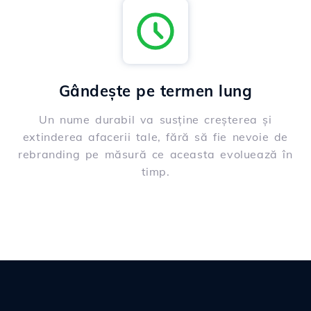
Gândește pe termen lung
Un nume durabil va susține creșterea și
extinderea afacerii tale, fără să fie nevoie de
rebranding pe măsură ce aceasta evoluează în
timp.