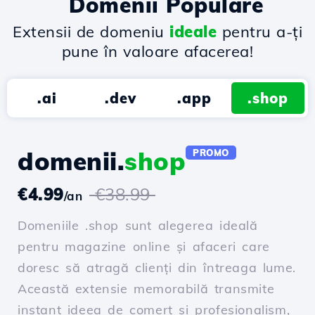
Domenii Populare
Extensii de domeniu
ideale
pentru a-ți
pune în valoare afacerea!
.ai
.dev
.app
.shop
domenii.
shop
PROMO
€4.99
€38.99
/an
Domeniile .shop sunt alegerea ideală
pentru magazine online și afaceri care
doresc să atragă clienți din întreaga lume.
Această extensie memorabilă transmite
instant ideea de comerț și profesionalism,