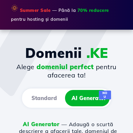
🌞
Summer Sale
— Până la
70% reducere
pentru hosting și domenii
Domenii
.KE
Alege
domeniul perfect
pentru
afacerea ta!
NO
Standard
AI Generator
U
AI Generator
— Adaugă o scurtă
descriere a afacerii tale, domeniul de