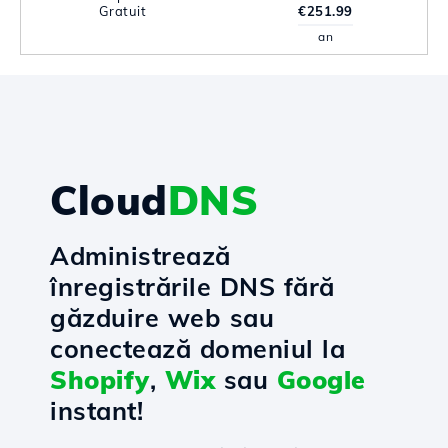
Gratuit
€251.99
an
Cloud
DNS
Administrează
înregistrările DNS fără
găzduire web sau
conectează domeniul la
Shopify
,
Wix
sau
Google
instant!