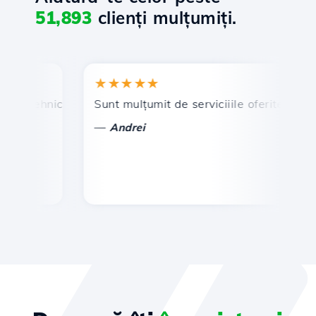
51,893
clienți mulțumiți.
★★★★★
★
n tehnic prompt și eficient.
Sunt mulțumit de serviciiile oferite de Hosti
Fe
—
Andrei