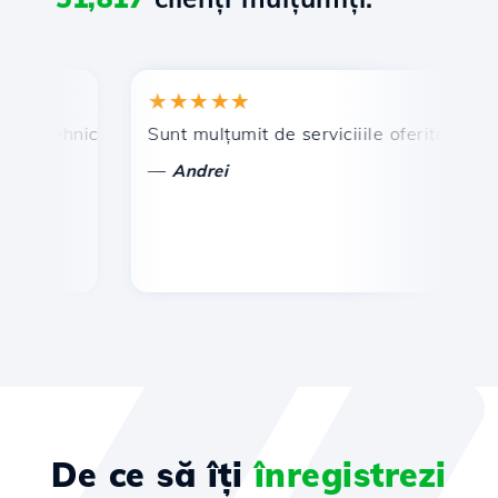
★★★★★
★
 tehnic prompt și eficient.
Sunt mulțumit de serviciiile oferite de Hosti
Fel
—
—
Andrei
De ce să îți
înregistrezi