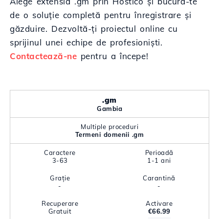
Alege extensia .gm prin Hostico și bucură-te
de o soluție completă pentru înregistrare și
găzduire. Dezvoltă-ți proiectul online cu
sprijinul unei echipe de profesioniști.
Contactează-ne
pentru a începe!
.gm
Gambia
Multiple proceduri
Termeni domenii .gm
Caractere
Perioadă
3-63
1-1 ani
Grație
Carantină
-
-
Recuperare
Activare
Gratuit
€66.99