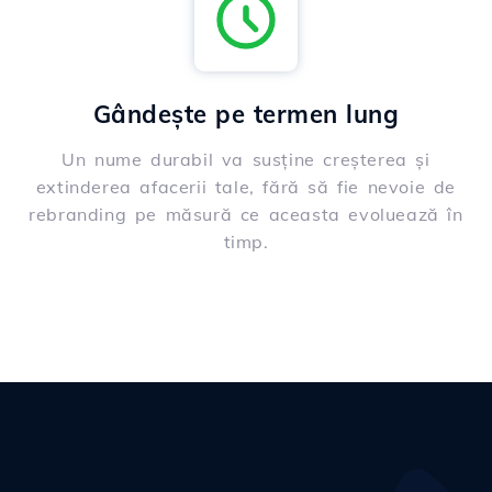
Gândește pe termen lung
Un nume durabil va susține creșterea și
extinderea afacerii tale, fără să fie nevoie de
rebranding pe măsură ce aceasta evoluează în
timp.