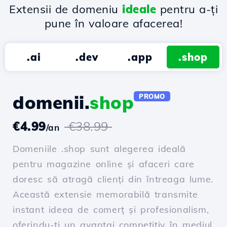
Extensii de domeniu
ideale
pentru a-ți
pune în valoare afacerea!
.ai
.dev
.app
.shop
domenii.
shop
PROMO
€4.99
€38.99
/an
Domeniile .shop sunt alegerea ideală
pentru magazine online și afaceri care
doresc să atragă clienți din întreaga lume.
Această extensie memorabilă transmite
instant ideea de comerț și profesionalism,
oferindu-ți un avantaj competitiv în mediul