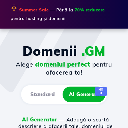
🌞
Summer Sale
— Până la
70% reducere
pentru hosting și domenii
Domenii
.GM
Alege
domeniul perfect
pentru
afacerea ta!
NO
Standard
AI Generator
U
AI Generator
— Adaugă o scurtă
descriere a afacerii tale, domeniul de