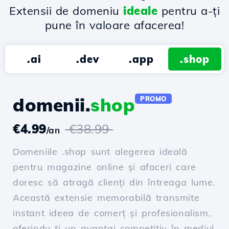
Extensii de domeniu
ideale
pentru a-ți
pune în valoare afacerea!
.ai
.dev
.app
.shop
domenii.
shop
PROMO
€4.99
€38.99
/an
Domeniile .shop sunt alegerea ideală
pentru magazine online și afaceri care
doresc să atragă clienți din întreaga lume.
Această extensie memorabilă transmite
instant ideea de comerț și profesionalism,
oferindu-ți un avantaj competitiv în mediul