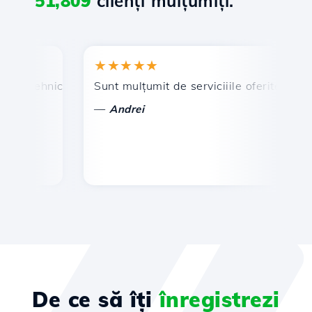
51,809
clienți mulțumiți.
★★★★★
★
n tehnic prompt și eficient.
Sunt mulțumit de serviciiile oferite de Hosti
Fe
—
Andrei
De ce să îți
înregistrezi