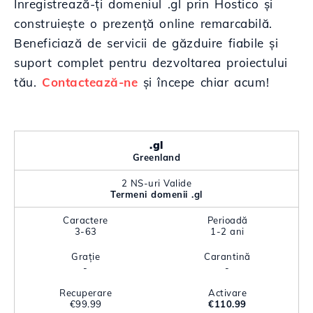
Înregistrează-ți domeniul .gl prin Hostico și
construiește o prezență online remarcabilă.
Beneficiază de servicii de găzduire fiabile și
suport complet pentru dezvoltarea proiectului
tău.
Contactează-ne
și începe chiar acum!
.gl
Greenland
2 NS-uri Valide
Termeni domenii .gl
Caractere
Perioadă
3-63
1-2 ani
Grație
Carantină
-
-
Recuperare
Activare
€99.99
€110.99