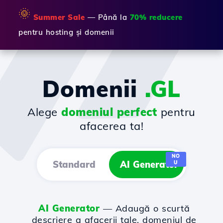
🌞
Summer Sale
— Până la
70% reducere
pentru hosting și domenii
Domenii
.GL
Alege
domeniul perfect
pentru
afacerea ta!
NO
Standard
AI Generator
U
AI Generator
— Adaugă o scurtă
descriere a afacerii tale, domeniul de