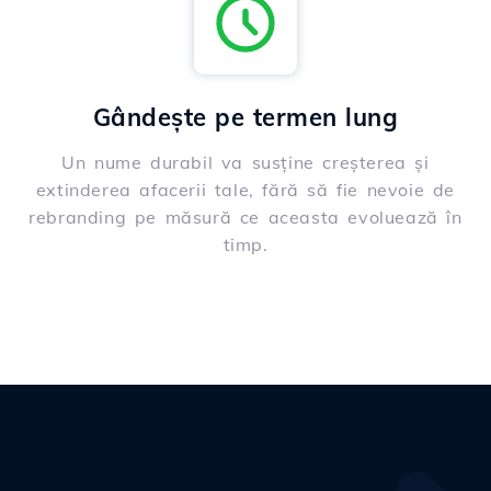
Gândește pe termen lung
Un nume durabil va susține creșterea și
extinderea afacerii tale, fără să fie nevoie de
rebranding pe măsură ce aceasta evoluează în
timp.