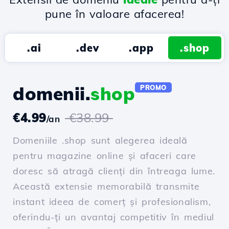
pune în valoare afacerea!
.ai
.dev
.app
.shop
domenii.
shop
PROMO
€4.99
€38.99
/an
Domeniile .shop sunt alegerea ideală
pentru magazine online și afaceri care
doresc să atragă clienți din întreaga lume.
Această extensie memorabilă transmite
instant ideea de comerț și profesionalism,
oferindu-ți un avantaj competitiv în mediul