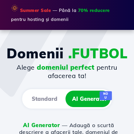
🌞
Summer Sale
— Până la
70% reducere
pentru hosting și domenii
Domenii
.FUTBOL
Alege
domeniul perfect
pentru
afacerea ta!
NO
Standard
AI Generator
U
AI Generator
— Adaugă o scurtă
descriere a afacerii tale, domeniul de