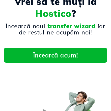
Vrei să te muți la
Hostico
?
Încearcă noul
transfer wizard
iar
de restul ne ocupăm noi!
Încearcă acum!