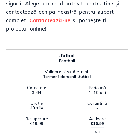
sigură. Alege pachetul potrivit pentru tine și
contactează echipa noastră pentru suport
complet.
Contactează-ne
și pornește-ți
proiectul online!
.futbol
Football
Validare căsuță e-mail
Termeni domenii .futbol
Caractere
Perioadă
3-64
1-10 ani
Grație
Carantină
40 zile
-
Recuperare
Activare
€49.99
€16.99
an