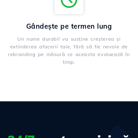
Gândește pe termen lung
Un nume durabil va susține creșterea și
extinderea afacerii tale, fără să fie nevoie de
rebranding pe măsură ce aceasta evoluează în
timp.