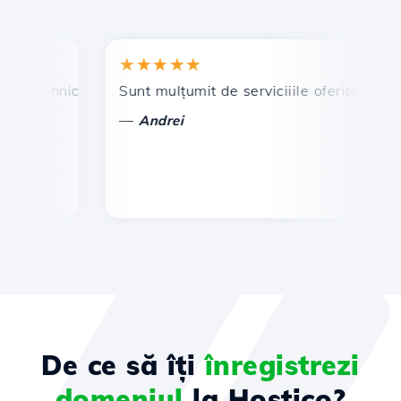
★★★★★
★
 tehnic prompt și eficient.
Sunt mulțumit de serviciiile oferite de Hostic
Fel
—
—
Andrei
De ce să îți
înregistrezi
domeniul
la Hostico?