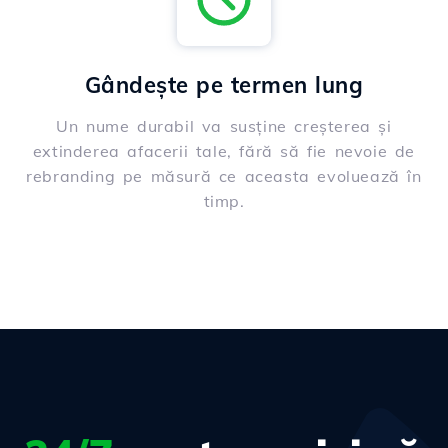
Gândește pe termen lung
Un nume durabil va susține creșterea și
extinderea afacerii tale, fără să fie nevoie de
rebranding pe măsură ce aceasta evoluează în
timp.