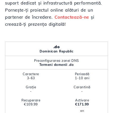
suport dedicat și infrastructură performantă.
Pornește-ți proiectul online alături de un
partener de încredere.
Contactează-ne
și
creează-ți prezența digitală!
.do
Dominican Republic
Preconfigurarea zonei DNS
Termeni domenii .do
Caractere
Perioadă
3-63
1-10 ani
Grație
Carantină
-
-
Recuperare
Activare
€109.99
€171.99
an