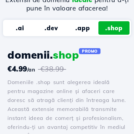
pune în valoare afacerea!
.ai
.dev
.app
.shop
domenii.
shop
PROMO
€4.99
€38.99
/an
Domeniile .shop sunt alegerea ideală
pentru magazine online și afaceri care
doresc să atragă clienți din întreaga lume.
Această extensie memorabilă transmite
instant ideea de comerț și profesionalism,
oferindu-ți un avantaj competitiv în mediul