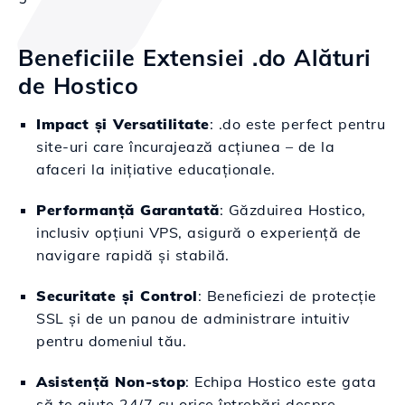
Beneficiile Extensiei .do Alături
de Hostico
Impact și Versatilitate
: .do este perfect pentru
site-uri care încurajează acțiunea – de la
afaceri la inițiative educaționale.
Performanță Garantată
: Găzduirea Hostico,
inclusiv opțiuni VPS, asigură o experiență de
navigare rapidă și stabilă.
Securitate și Control
: Beneficiezi de protecție
SSL și de un panou de administrare intuitiv
pentru domeniul tău.
Asistență Non-stop
: Echipa Hostico este gata
să te ajute 24/7 cu orice întrebări despre