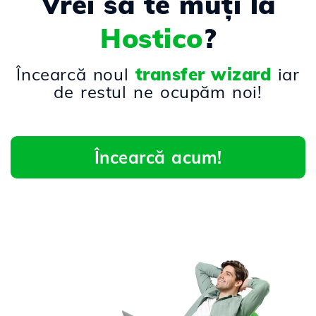
Vrei să te muți la
Hostico
?
Încearcă noul
transfer wizard
iar
de restul ne ocupăm noi!
Încearcă acum!