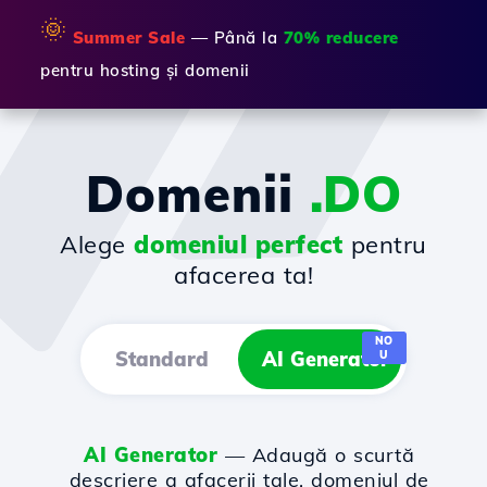
🌞
Summer Sale
— Până la
70% reducere
pentru hosting și domenii
Domenii
.DO
Alege
domeniul perfect
pentru
afacerea ta!
NO
Standard
AI Generator
U
AI Generator
— Adaugă o scurtă
descriere a afacerii tale, domeniul de