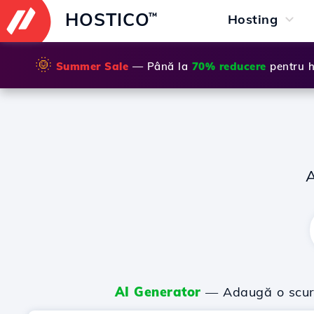
HOSTICO
™
Hosting
🌞
Summer Sale
— Până la
70% reducere
pentru h
AI Generator
— Adaugă o scurtă 