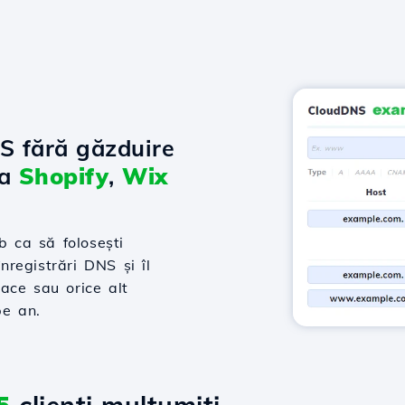
NS fără găzduire
la
Shopify
,
Wix
 ca să folosești
nregistrări DNS și îl
ace sau orice alt
pe an.