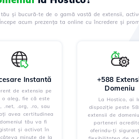
 tău și bucură-te de o gamă vastă de extensii, activ
. Începe acum prezența ta online cu încredere și prom
cesare Instantă
+588 Extensi
Domeniu
erent de extensia pe
 o aleg, fie că este
La Hostico, ai l
, .net, .org, .ro, sau
dispoziție peste 5
poți avea certitudinea
extensii de domeniu
domeniul tău va fi
parteneri acredita
gistrat și activat în
oferindu-ți siguran
 câteva minute de la
flexibilitatea de a 