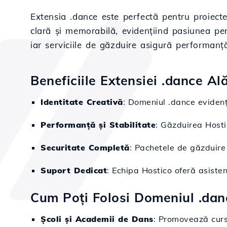
Extensia .dance este perfectă pentru proiecte
clară și memorabilă, evidențiind pasiunea pen
iar serviciile de găzduire asigură performanță 
Beneficiile Extensiei .dance Al
Identitate Creativă
: Domeniul .dance evidenț
Performanță și Stabilitate
: Găzduirea Hosti
Securitate Completă
: Pachetele de găzduire i
Suport Dedicat
: Echipa Hostico oferă asiste
Cum Poți Folosi Domeniul .dan
Școli și Academii de Dans
: Promovează curs