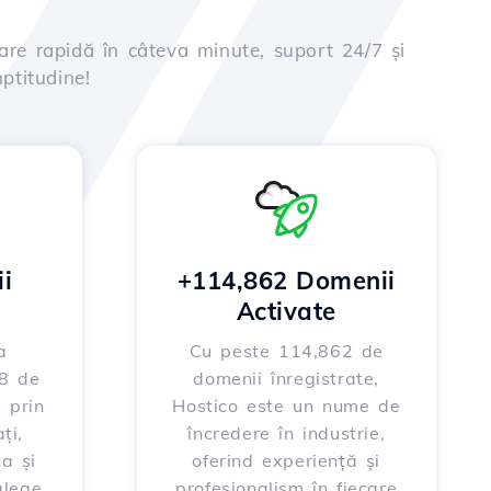
are rapidă în câteva minute, suport 24/7 și
ptitudine!
i
+114,862 Domenii
Activate
a
Cu peste 114,862 de
88 de
domenii înregistrate,
 prin
Hostico este un nume de
ți,
încredere în industrie,
ța și
oferind experiență și
alege
profesionalism în fiecare