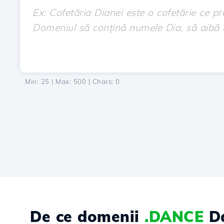
Min: 25 | Max: 500 | Chars:
0
De ce domenii
.DANCE
Da