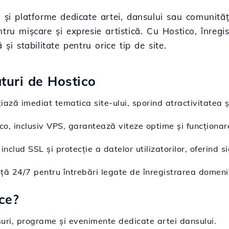
 și platforme dedicate artei, dansului sau comunități
tru mișcare și expresie artistică. Cu Hostico, înregi
și stabilitate pentru orice tip de site.
ături de Hostico
iază imediat tematica site-ului, sporind atractivitatea ș
co, inclusiv VPS, garantează viteze optime și funcționar
nclud SSL și protecție a datelor utilizatorilor, oferind si
nță 24/7 pentru întrebări legate de înregistrarea domeni
ce?
uri, programe și evenimente dedicate artei dansului.