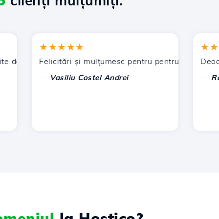
5
clienți mulțumiți.
★★★★★
★★★★
de Hostico. V-am recomandat și altor cunoștințe.
Felicitări și mulțumesc pentru pentru sprijinul acorda
Deocamdat
—
—
Vasiliu Costel Andrei
Radu L
domeniul
la Hostico?