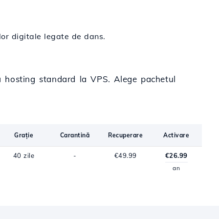
lor digitale legate de dans.
la hosting standard la VPS. Alege pachetul
Grație
Carantină
Recuperare
Activare
40 zile
-
€49.99
€26.99
an