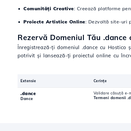
Comunități Creative
: Creează platforme pent
Proiecte Artistice Online
: Dezvoltă site-uri
Rezervă Domeniul Tău .dance c
Înregistrează-ți domeniul .dance cu Hostico 
potrivit și lansează-ți proiectul online cu înc
Extensie
Cerințe
.dance
Validare căsuță e-m
Termeni domenii .
Dance