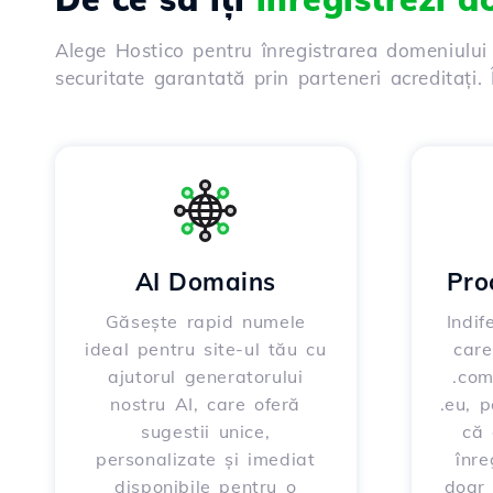
Alege Hostico pentru înregistrarea domeniului
securitate garantată prin parteneri acreditați
AI Domains
Pro
Găsește rapid numele
Indif
ideal pentru site-ul tău cu
care
ajutorul generatorului
.com
nostru AI, care oferă
.eu, 
sugestii unice,
că 
personalizate și imediat
înre
disponibile pentru o
doar