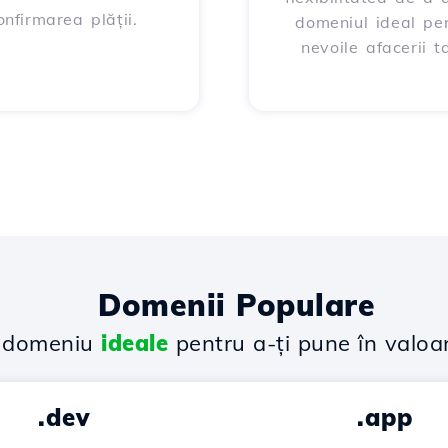
onfirmarea plății.
domeniul ideal pe
nevoile afacerii ta
Domenii Populare
e domeniu
ideale
pentru a-ți pune în valoa
.dev
.app