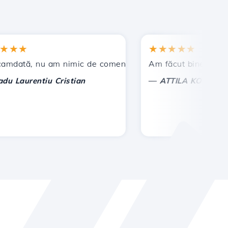
★
★★★★★
t !
ă, nu am nimic de comentat, ci doar de apreciat. Cu deos
Am făcut bine ca am ales
—
aurentiu Cristian
ATTILA KOLES