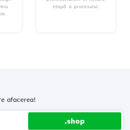
ntru
etapă a procesului.
le.
re afacerea!
.shop