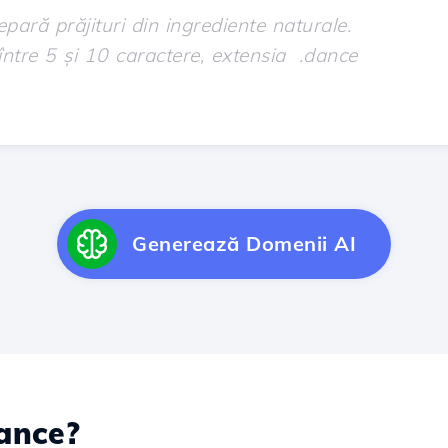
Generează Domenii AI
nce?