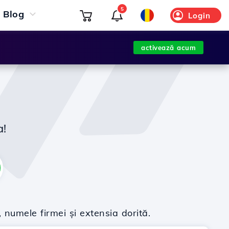
5
Blog
Login
activează acum
a!
 numele firmei și extensia dorită.