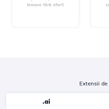
lansare fără efort!
c
Extensii d
.ai