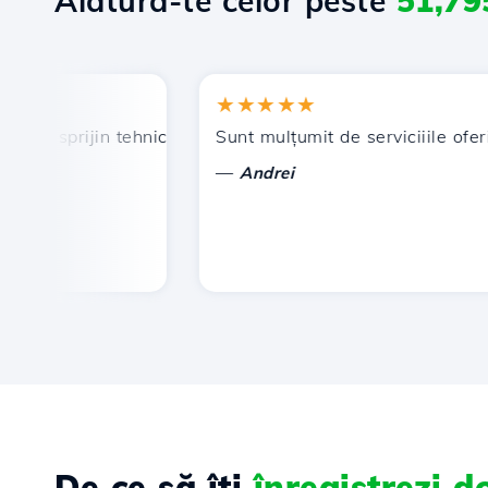
Alătură-te celor peste
51,79
★★★★★
, sprijin tehnic prompt și eficient.
Sunt mulțumit de serviciiile oferite 
—
Andrei
De ce să îți
înregistrezi 