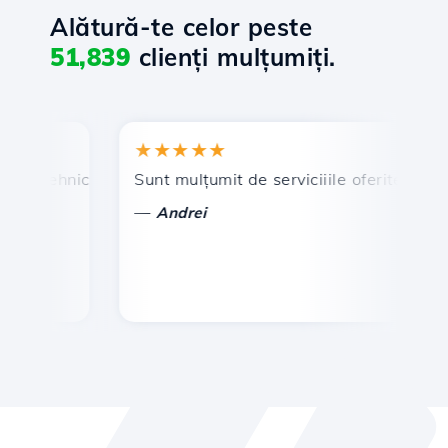
Alătură-te celor peste
51,839
clienți mulțumiți.
★★★★★
★
n tehnic prompt și eficient.
Sunt mulțumit de serviciiile oferite de Hosti
Fe
—
Andrei