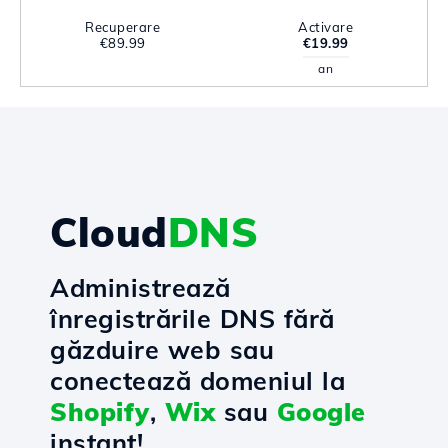
Recuperare
Activare
€89.99
€19.99
an
Cloud
DNS
Administrează
înregistrările DNS fără
găzduire web sau
conectează domeniul la
Shopify
,
Wix
sau
Google
instant!