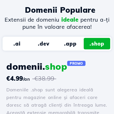
Domenii Populare
Extensii de domeniu
ideale
pentru a-ți
pune în valoare afacerea!
.ai
.dev
.app
.shop
domenii.
shop
PROMO
€4.99
€38.99
/an
Domeniile .shop sunt alegerea ideală
pentru magazine online și afaceri care
doresc să atragă clienți din întreaga lume.
Această extensie memorabilă transmite