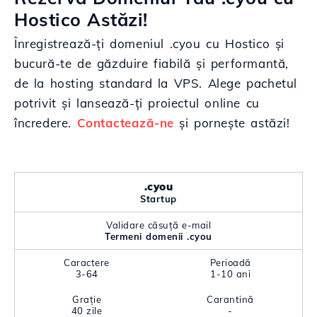
Hostico Astăzi!
Înregistrează-ți domeniul .cyou cu Hostico și
bucură-te de găzduire fiabilă și performantă,
de la hosting standard la VPS. Alege pachetul
potrivit și lansează-ți proiectul online cu
încredere.
Contactează-ne
și pornește astăzi!
.cyou
Startup
Validare căsuță e-mail
Termeni domenii .cyou
Caractere
Perioadă
3-64
1-10 ani
Grație
Carantină
40 zile
-