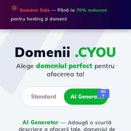
🌞
Summer Sale
— Până la
70% reducere
pentru hosting și domenii
Domenii
.CYOU
Alege
domeniul perfect
pentru
afacerea ta!
NO
Standard
AI Generator
U
AI Generator
— Adaugă o scurtă
descriere a afacerii tale, domeniul de